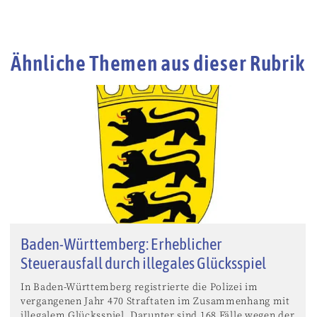
Ähnliche Themen aus dieser Rubrik
Baden-Württemberg: Erheblicher
Steuerausfall durch illegales Glücksspiel
In Baden-Württemberg registrierte die Polizei im
vergangenen Jahr 470 Straftaten im Zusammenhang mit
illegalem Glücksspiel. Darunter sind 168 Fälle wegen der