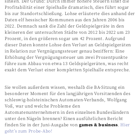
sinken. Der Grund: Durch immer höhere Steuern sinkt die
Profitabilität einer Spielhalle dramatisch, dies führt sogar
bis zur Standortschließung. Lohse erläuterte dies anhand der
Daten elf hessischer Kommunen aus den Jahren 2006 bis
2022. Demnach sank die Zahl der Geldspielgeräte in den
kleineren der untersuchten Städte von 2012 bis 2022 um 23
Prozent, in den größeren sogar um 42 Prozent. Aufgrund
dieser Daten konnte Lohse den Verlust an Geldspielgeräten
in Relation zur Vergnügungssteuer genau beziffern: Eine
Erhöhung der Vergnügungssteuer um zwei Prozentpunkte
führe zum Abbau von etwa 13 Geldspielgeräten, was recht
exakt dem Verlust einer kompletten Spielhalle entspreche.
Sie wollen außerdem wissen, weshalb die BA-Sitzung ein
besonderer Moment für den langjährigen Vorsitzenden des
schleswig-holsteinischen Automaten-Verbands, Wolfgang
Voß, war und welche Probleme den
Automatenunternehmern in den einzelnen Bundesländern
unter den Nägeln brennen? Einen ausführlichen Bericht
finden Sie in der Juni-Ausgabe von
games & business
.
Hier
geht’s zum Probe-Abo!