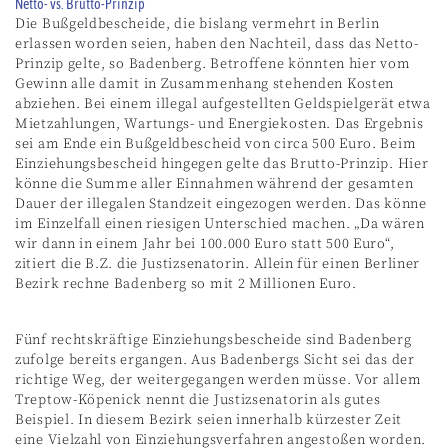
Netto- vs. Brutto-Prinzip
Die Bußgeldbescheide, die bislang vermehrt in Berlin
erlassen worden seien, haben den Nachteil, dass das Netto-
Prinzip gelte, so Badenberg. Betroffene könnten hier vom
Gewinn alle damit in Zusammenhang stehenden Kosten
abziehen. Bei einem illegal aufgestellten Geldspielgerät etwa
Mietzahlungen, Wartungs- und Energiekosten. Das Ergebnis
sei am Ende ein Bußgeldbescheid von circa 500 Euro. Beim
Einziehungsbescheid hingegen gelte das Brutto-Prinzip. Hier
könne die Summe aller Einnahmen während der gesamten
Dauer der illegalen Standzeit eingezogen werden. Das könne
im Einzelfall einen riesigen Unterschied machen. „Da wären
wir dann in einem Jahr bei 100.000 Euro statt 500 Euro“,
zitiert die B.Z. die Justizsenatorin. Allein für einen Berliner
Bezirk rechne Badenberg so mit 2 Millionen Euro.
Fünf rechtskräftige Einziehungsbescheide sind Badenberg
zufolge bereits ergangen. Aus Badenbergs Sicht sei das der
richtige Weg, der weitergegangen werden müsse. Vor allem
Treptow-Köpenick nennt die Justizsenatorin als gutes
Beispiel. In diesem Bezirk seien innerhalb kürzester Zeit
eine Vielzahl von Einziehungsverfahren angestoßen worden.