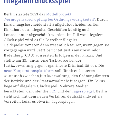
illegalem Glücksspiel
Berlin startete 2023 das
Modellprojekt
„Vermögensabschöpfung bei Ordnungswidrigkeiten“
. Durch
Einziehungsbescheide statt Bußgeldbescheiden sollten
Einnahmen aus illegalen Geschäften künftig noch
konsequenter abgeschöpft werden. Im Fall von illegalem
Glücksspiel wird es für Betreiber illegaler
Geldspielautomaten dann wesentlich teurer, wenn gegen sie
vorgegangen wird. Jetzt berichtet Justizsenatorin Felor
Badenberg (CDU) von ersten Erfolgen in der Praxis. Und
stellte am 28. Januar eine Task-Force bei der
Justizverwaltung gegen organisierte Kriminalität vor. Die
neue Kooperationsplattform
soll für einen besseren
Austausch zwischen Justizverwaltung, den Ordnungsämtern
der Bezirke und der Staatsanwaltschaft sorgen. Ein Fokus
liege auf illegalem Glücksspiel. Mehrere Medien
berichteten, darunter die
B.Z.
und der
Tagesspiegel
. Berlin
sieht sich mit dem neuen Verfahren deutschlandweit als
Vorreiter, heißt es etwa im Tagesspiegel.