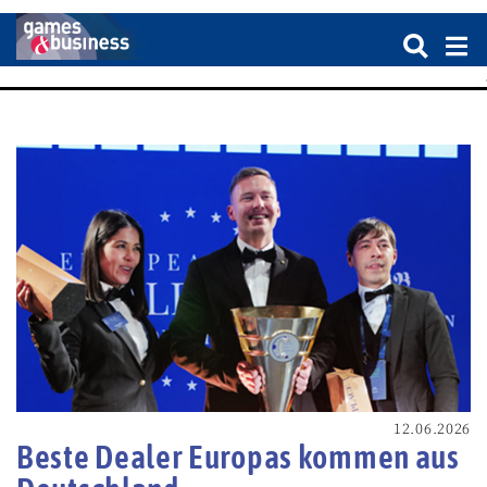
12.06.2026
Beste Dealer Europas kommen aus