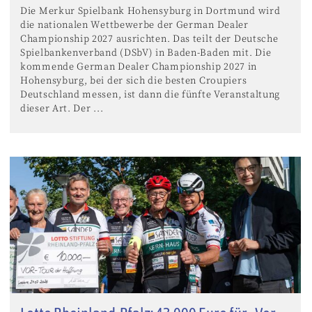
Die Merkur Spielbank Hohensyburg in Dortmund wird
die nationalen Wettbewerbe der German Dealer
Championship 2027 ausrichten. Das teilt der Deutsche
Spielbankenverband (DSbV) in Baden-Baden mit. Die
kommende German Dealer Championship 2027 in
Hohensyburg, bei der sich die besten Croupiers
Deutschland messen, ist dann die fünfte Veranstaltung
dieser Art. Der ...