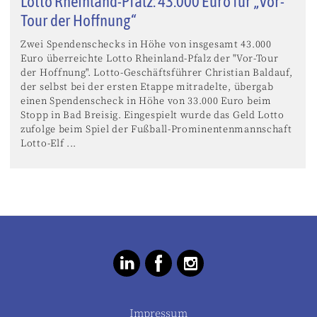
Lotto Rheinland-Pfalz: 43.000 Euro für „Vor-
Tour der Hoffnung“
Zwei Spendenschecks in Höhe von insgesamt 43.000
Euro überreichte Lotto Rheinland-Pfalz der "Vor-Tour
der Hoffnung". Lotto-Geschäftsführer Christian Baldauf,
der selbst bei der ersten Etappe mitradelte, übergab
einen Spendenscheck in Höhe von 33.000 Euro beim
Stopp in Bad Breisig. Eingespielt wurde das Geld Lotto
zufolge beim Spiel der Fußball-Prominentenmannschaft
Lotto-Elf ...
Impressum