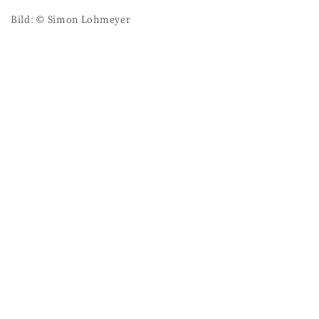
Bild: © Simon Lohmeyer