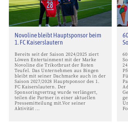
Novoline bleibt Hauptsponsor beim
60
1. FC Kaiserslautern
S
Bereits seit der Saison 2024/2025 ziert
60
Löwen Entertainment mit der Marke
So
Novoline die Trikotbrust der Roten
24
Teufel. Das Unternehmen aus Bingen
Pf
bleibt mit seiner Dachmarke auch in der
Fü
Saison 2027/2028 Hauptsponsor des 1.
Pa
FC Kaiserslautern. Der
Ad
Sponsoringvertrag wurde verlängert,
Ge
teilen die Partner in einer aktuellen
ge
Pressemitteilung mit.Vor seiner
Un
Aktivität ...
Fo