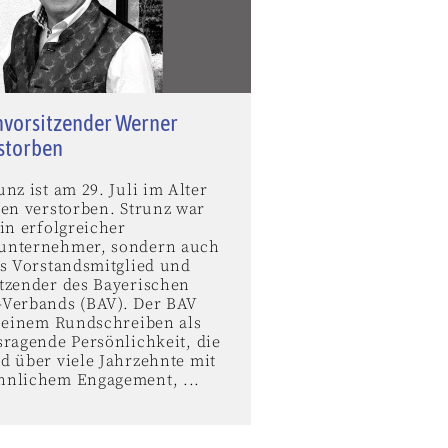
vorsitzender Werner
rstorben
nz ist am 29. Juli im Alter
ren verstorben. Strunz war
in erfolgreicher
unternehmer, sondern auch
es Vorstandsmitglied und
tzender des Bayerischen
Verbands (BAV). Der BAV
n einem Rundschreiben als
sragende Persönlichkeit, die
d über viele Jahrzehnte mit
nlichem Engagement, ...