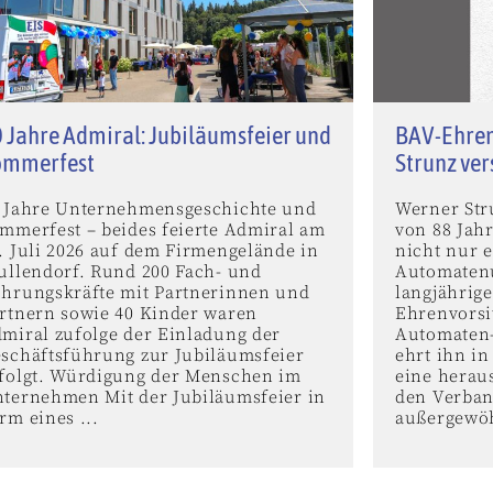
 Jahre Admiral: Jubiläumsfeier und
BAV-Ehren
ommerfest
Strunz ve
 Jahre Unternehmensgeschichte und
Werner Stru
mmerfest – beides feierte Admiral am
von 88 Jah
. Juli 2026 auf dem Firmengelände in
nicht nur e
ullendorf. Rund 200 Fach- und
Automaten
hrungskräfte mit Partnerinnen und
langjährig
rtnern sowie 40 Kinder waren
Ehrenvorsi
miral zufolge der Einladung der
Automaten-
schäftsführung zur Jubiläumsfeier
ehrt ihn i
folgt. Würdigung der Menschen im
eine herau
ternehmen Mit der Jubiläumsfeier in
den Verban
rm eines ...
außergewöh