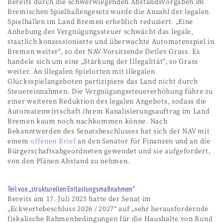
Bereits durch die schwerwiegenden Abstandsvorgaben im
Bremischen Spielhallengesetz wurde die Anzahl der legalen
Spielhallen im Land Bremen erheblich reduziert. „Eine
Anhebung der Vergnügungssteuer schwächt das legale,
staatlich konzessionierte und überwachte Automatenspiel in
Bremen weiter“, so der NAV-Vorsitzende Detlev Grass. Es
handele sich um eine „Stärkung der Illegalität“, so Grass
weiter. An illegalen Spielorten mit illegalen
Glücksspielangeboten partizipiere das Land nicht durch
Steuereinnahmen. Die Vergnügungssteuererhöhung führe zu
einer weiteren Reduktion des legalen Angebots, sodass die
Automatenwirtschaft ihrem Kanalisierungsauftrag im Land
Bremen kaum noch nachkommen könne. Nach
Bekanntwerden des Senatsbeschlusses hat sich der NAV mit
einem
offenen Brief
an den Senator für Finanzen und an die
Bürgerschaftsabgeordneten gewendet und sie aufgefordert,
von den Plänen Abstand zu nehmen.
Teil von „strukturellen Entlastungsmaßnahmen“
Bereits am 17. Juli 2025 hatte der Senat im
„Eckwertebeschluss 2026 / 2027“ auf „sehr herausfordernde
fiskalische Rahmenbedingungen für die Haushalte von Bund