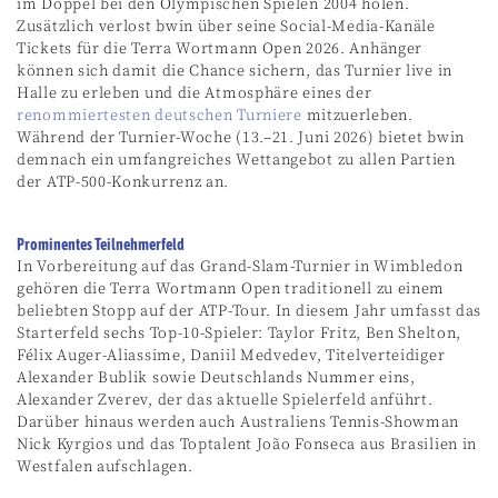
im Doppel bei den Olympischen Spielen 2004 holen.
Zusätzlich verlost bwin über seine Social-Media-Kanäle
Tickets für die Terra Wortmann Open 2026. Anhänger
können sich damit die Chance sichern, das Turnier live in
Halle zu erleben und die Atmosphäre eines der
renommiertesten deutschen Turniere
mitzuerleben.
Während der Turnier-Woche (13.–21. Juni 2026) bietet bwin
demnach ein umfangreiches Wettangebot zu allen Partien
der ATP-500-Konkurrenz an.
Prominentes Teilnehmerfeld
In Vorbereitung auf das Grand-Slam-Turnier in Wimbledon
gehören die Terra Wortmann Open traditionell zu einem
beliebten Stopp auf der ATP-Tour. In diesem Jahr umfasst das
Starterfeld sechs Top-10-Spieler: Taylor Fritz, Ben Shelton,
Félix Auger-Aliassime, Daniil Medvedev, Titelverteidiger
Alexander Bublik sowie Deutschlands Nummer eins,
Alexander Zverev, der das aktuelle Spielerfeld anführt.
Darüber hinaus werden auch Australiens Tennis-Showman
Nick Kyrgios und das Toptalent João Fonseca aus Brasilien in
Westfalen aufschlagen.