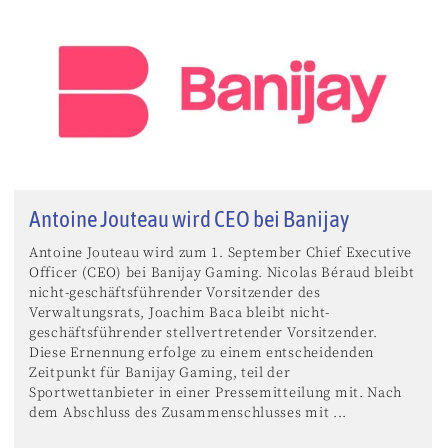
Antoine Jouteau wird CEO bei Banijay
Antoine Jouteau wird zum 1. September Chief Executive
Officer (CEO) bei Banijay Gaming. Nicolas Béraud bleibt
nicht-geschäftsführender Vorsitzender des
Verwaltungsrats, Joachim Baca bleibt nicht-
geschäftsführender stellvertretender Vorsitzender.
Diese Ernennung erfolge zu einem entscheidenden
Zeitpunkt für Banijay Gaming, teil der
Sportwettanbieter in einer Pressemitteilung mit. Nach
dem Abschluss des Zusammenschlusses mit ...