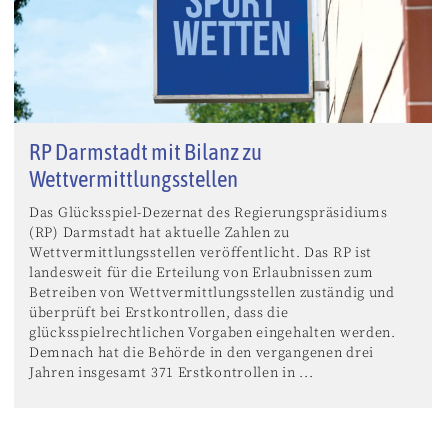
RP Darmstadt mit Bilanz zu
Wettvermittlungsstellen
Das Glücksspiel-Dezernat des Regierungspräsidiums
(RP) Darmstadt hat aktuelle Zahlen zu
Wettvermittlungsstellen veröffentlicht. Das RP ist
landesweit für die Erteilung von Erlaubnissen zum
Betreiben von Wettvermittlungsstellen zuständig und
überprüft bei Erstkontrollen, dass die
glücksspielrechtlichen Vorgaben eingehalten werden.
Demnach hat die Behörde in den vergangenen drei
Jahren insgesamt 371 Erstkontrollen in ...