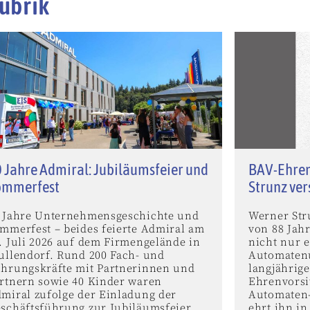
ubrik
 Jahre Admiral: Jubiläumsfeier und
BAV-Ehren
ommerfest
Strunz ve
 Jahre Unternehmensgeschichte und
Werner Stru
mmerfest – beides feierte Admiral am
von 88 Jah
. Juli 2026 auf dem Firmengelände in
nicht nur e
ullendorf. Rund 200 Fach- und
Automaten
hrungskräfte mit Partnerinnen und
langjährig
rtnern sowie 40 Kinder waren
Ehrenvorsi
miral zufolge der Einladung der
Automaten-
schäftsführung zur Jubiläumsfeier
ehrt ihn i