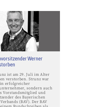
vorsitzender Werner
rstorben
nz ist am 29. Juli im Alter
ren verstorben. Strunz war
in erfolgreicher
unternehmer, sondern auch
es Vorstandsmitglied und
tzender des Bayerischen
Verbands (BAV). Der BAV
n einem Rundschreiben als