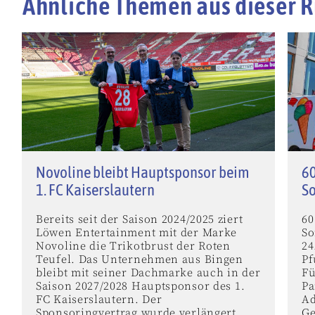
Ähnliche Themen aus dieser R
Novoline bleibt Hauptsponsor beim
60
1. FC Kaiserslautern
S
Bereits seit der Saison 2024/2025 ziert
60
Löwen Entertainment mit der Marke
So
Novoline die Trikotbrust der Roten
24
Teufel. Das Unternehmen aus Bingen
Pf
bleibt mit seiner Dachmarke auch in der
Fü
Saison 2027/2028 Hauptsponsor des 1.
Pa
FC Kaiserslautern. Der
Ad
Sponsoringvertrag wurde verlängert,
Ge