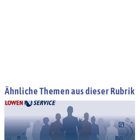
Ähnliche Themen aus dieser Rubrik