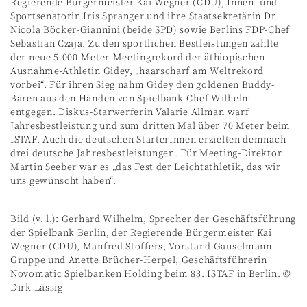
Regierende Bürgermeister Kai Wegner (CDU), Innen- und
Sportsenatorin Iris Spranger und ihre Staatsekretärin Dr.
Nicola Böcker-Giannini (beide SPD) sowie Berlins FDP-Chef
Sebastian Czaja. Zu den sportlichen Bestleistungen zählte
der neue 5.000-Meter-Meetingrekord der äthiopischen
Ausnahme-Athletin Gidey, „haarscharf am Weltrekord
vorbei“. Für ihren Sieg nahm Gidey den goldenen Buddy-
Bären aus den Händen von Spielbank-Chef Wilhelm
entgegen. Diskus-Starwerferin Valarie Allman warf
Jahresbestleistung und zum dritten Mal über 70 Meter beim
ISTAF. Auch die deutschen StarterInnen erzielten demnach
drei deutsche Jahresbestleistungen. Für Meeting-Direktor
Martin Seeber war es „das Fest der Leichtathletik, das wir
uns gewünscht haben“.
Bild (v. l.): Gerhard Wilhelm, Sprecher der Geschäftsführung
der Spielbank Berlin, der Regierende Bürgermeister Kai
Wegner (CDU), Manfred Stoffers, Vorstand Gauselmann
Gruppe und Anette Brücher-Herpel, Geschäftsführerin
Novomatic Spielbanken Holding beim 83. ISTAF in Berlin. ©
Dirk Lässig