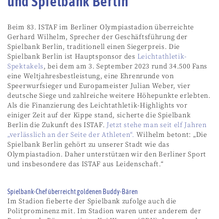
und Spielbank Berlin
Beim 83. ISTAF im Berliner Olympiastadion überreichte
Gerhard Wilhelm, Sprecher der Geschäftsführung der
Spielbank Berlin, traditionell einen Siegerpreis. Die
Spielbank Berlin ist Hauptsponsor des
Leichtathletik-
Spektakels
, bei dem am 3. September 2023 rund 34.500 Fans
eine Weltjahresbestleistung, eine Ehrenrunde von
Speerwurfsieger und Europameister Julian Weber, vier
deutsche Siege und zahlreiche weitere Höhepunkte erlebten.
Als die Finanzierung des Leichtathletik-Highlights vor
einiger Zeit auf der Kippe stand, sicherte die Spielbank
Berlin die Zukunft des ISTAF.
Jetzt stehe man seit elf Jahren
„verlässlich an der Seite der Athleten“.
Wilhelm betont: „Die
Spielbank Berlin gehört zu unserer Stadt wie das
Olympiastadion. Daher unterstützen wir den Berliner Sport
und insbesondere das ISTAF aus Leidenschaft.“
Spielbank-Chef überreicht goldenen Buddy-Bären
Im Stadion fieberte der Spielbank zufolge auch die
Politprominenz mit. Im Stadion waren unter anderem der