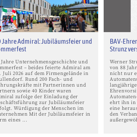
 Jahre Admiral: Jubiläumsfeier und
BAV-Ehren
ommerfest
Strunz ve
 Jahre Unternehmensgeschichte und
Werner Stru
mmerfest – beides feierte Admiral am
von 88 Jah
. Juli 2026 auf dem Firmengelände in
nicht nur e
ullendorf. Rund 200 Fach- und
Automaten
hrungskräfte mit Partnerinnen und
langjährig
rtnern sowie 40 Kinder waren
Ehrenvorsi
miral zufolge der Einladung der
Automaten-
schäftsführung zur Jubiläumsfeier
ehrt ihn i
folgt. Würdigung der Menschen im
eine herau
ternehmen Mit der Jubiläumsfeier in
den Verban
rm eines ...
außergewöh