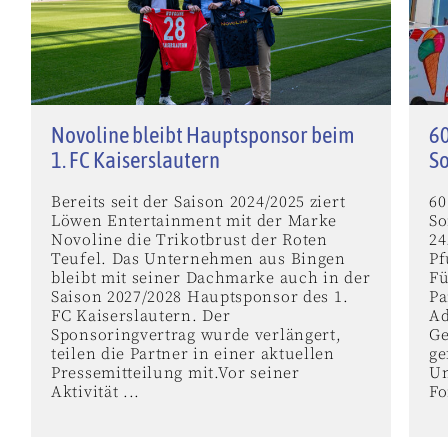
Novoline bleibt Hauptsponsor beim
60
1. FC Kaiserslautern
S
Bereits seit der Saison 2024/2025 ziert
60
Löwen Entertainment mit der Marke
So
Novoline die Trikotbrust der Roten
24
Teufel. Das Unternehmen aus Bingen
Pf
bleibt mit seiner Dachmarke auch in der
Fü
Saison 2027/2028 Hauptsponsor des 1.
Pa
FC Kaiserslautern. Der
Ad
Sponsoringvertrag wurde verlängert,
Ge
teilen die Partner in einer aktuellen
ge
Pressemitteilung mit.Vor seiner
Un
Aktivität ...
Fo