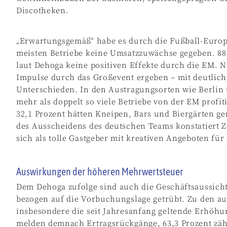
Discotheken.
„Erwartungsgemäß“ habe es durch die Fußball-Europ
meisten Betriebe keine Umsatzzuwächse gegeben. 88
laut Dehoga keine positiven Effekte durch die EM. Nu
Impulse durch das Großevent ergeben – mit deutlic
Unterschieden. In den Austragungsorten wie Berlin
mehr als doppelt so viele Betriebe von der EM profit
32,1 Prozent hätten Kneipen, Bars und Biergärten g
des Ausscheidens des deutschen Teams konstatiert Zö
sich als tolle Gastgeber mit kreativen Angeboten für
Auswirkungen der höheren Mehrwertsteuer
Dem Dehoga zufolge sind auch die Geschäftsaussic
bezogen auf die Vorbuchungslage getrübt. Zu den a
insbesondere die seit Jahresanfang geltende Erhöhu
melden demnach Ertragsrückgänge, 63,3 Prozent zähl