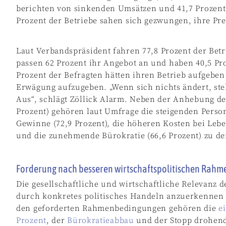
berichten von sinkenden Umsätzen und 41,7 Prozent
Prozent der Betriebe sahen sich gezwungen, ihre Pre
Laut Verbandspräsident fahren 77,8 Prozent der Betr
passen 62 Prozent ihr Angebot an und haben 40,5 Pro
Prozent der Befragten hätten ihren Betrieb aufgeben
Erwägung aufzugeben. „Wenn sich nichts ändert, st
Aus“, schlägt Zöllick Alarm. Neben der Anhebung de
Prozent) gehören laut Umfrage die steigenden Person
Gewinne (72,9 Prozent), die höheren Kosten bei Leb
und die zunehmende Bürokratie (66,6 Prozent) zu d
Forderung nach besseren wirtschaftspolitischen Rah
Die gesellschaftliche und wirtschaftliche Relevanz d
durch konkretes politisches Handeln anzuerkennen u
den geforderten Rahmenbedingungen gehören die
e
Prozent
, der
Bürokratieabbau
und der Stopp drohend