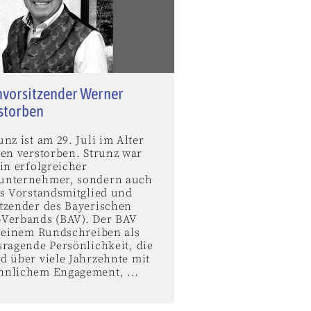
vorsitzender Werner
rstorben
nz ist am 29. Juli im Alter
ren verstorben. Strunz war
in erfolgreicher
unternehmer, sondern auch
es Vorstandsmitglied und
tzender des Bayerischen
Verbands (BAV). Der BAV
n einem Rundschreiben als
sragende Persönlichkeit, die
d über viele Jahrzehnte mit
nlichem Engagement, ...