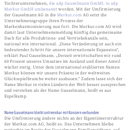
Tochterunternehmen,
die adp Gauselmann GmbH, in adp
Merkur GmbH umbenannt
worden. Mit der Umfirmierung
der Gauselmann AG in die
Merkur.com
AG setzt die
Unternehmensgruppe ihren Prozess der
Markenharmonisierung nun fort. Die Merkur.com AG wird
damit laut Unternehmensmeldung künftig das gemeinsame
Dach für alle Produktions- und Vertriebskanäle sein,
national wie international. „Diese Veränderung ist auch ein
bedeutender Schritt für unsere internationale Expansion“,
erklärt Paul Gauselmann. „Derzeit erwirtschaften wir rund
60 Prozent unseres Umsatzes im Ausland und dieser Anteil
wächst stetig. Unter dem international etablierten Namen
Merkur können wir unsere Präsenz in der weltweiten
Glücksspielbranche weiter ausbauen.“ Zudem lasse sich der
Name Merkur in vielen Ländern der Welt besser aussprechen
und verstehen als der Name Gauselmann, heißt es aus
Espelkamp.
Name Gauselmann bleibt untrennbar mit Konzern verbunden
Die Umfirmierung ändere nichts an der Eigentümerstruktur
der Merkur.com AG, heißt es. Das Unternehmen bleibe
weiterhin im Besitz der Gauselmann-Familienstiftung, auf