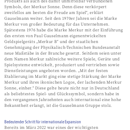
Produkts als auch des damit unmittelbar verbundenen
Symbols, der Merkur Sonne. Denn diese verkörpert
zweifellos am besten die Freude am Spiel“, erklärt
Gauselmann weiter. Seit den 1970er Jahren sei die Marke
Merkur von großer Bedeutung für das Unternehmen.
Spätestens 1976 habe die Marke Merkur mit der Einführung
des ersten von Paul Gauselmann eigenentwickelten
Geldspielgeräts „Merkur B“ und der staatlichen
Genehmigung der Physikalisch-Technischen Bundesanstalt
neue Maßstäbe in der Branche gesetzt. Seitdem seien unter
dem Namen Merkur zahlreiche weitere Spiele, Geräte und
Spielsysteme entwickelt, produziert und vertrieben sowie
Dienstleistungen angeboten worden. „Mit der festen
Etablierung im Markt ging eine stetige Stärkung der Marke
Merkur und ihres ikonischen Logos, der lachenden Merkur
Sonne, einher.“ Diese gelte heute nicht nur in Deutschland
als beliebtestes Spiel- und Glückssymbol, sondern habe in
den vergangenen Jahrzehnten auch international eine hohe
Bekanntheit erlangt, ist die Gauselmann Gruppe stolz.
Bedeutender Schritt für internationale Expansion
Bereits im März 2022 war eines der wichtigsten