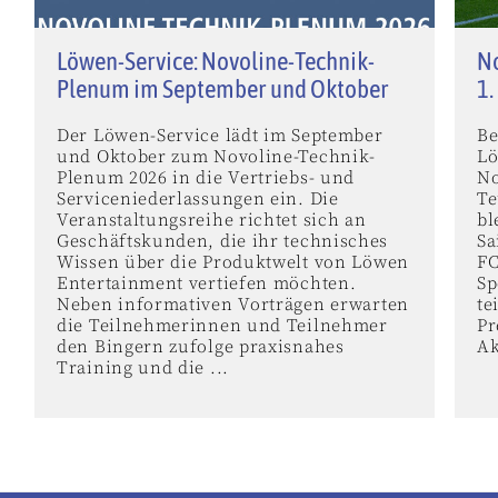
Löwen-Service: Novoline-Technik-
No
Plenum im September und Oktober
1.
Der Löwen-Service lädt im September
Be
und Oktober zum Novoline-Technik-
Lö
Plenum 2026 in die Vertriebs- und
No
Serviceniederlassungen ein. Die
Te
Veranstaltungsreihe richtet sich an
bl
Geschäftskunden, die ihr technisches
Sa
Wissen über die Produktwelt von Löwen
FC
Entertainment vertiefen möchten.
Sp
Neben informativen Vorträgen erwarten
te
die Teilnehmerinnen und Teilnehmer
Pr
den Bingern zufolge praxisnahes
Ak
Training und die ...