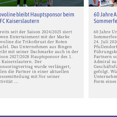
voline bleibt Hauptsponsor beim
60 Jahre A
 FC Kaiserslautern
Sommerfe
reits seit der Saison 2024/2025 ziert
60 Jahre U
wen Entertainment mit der Marke
Sommerfest
voline die Trikotbrust der Roten
24. Juli 2
ufel. Das Unternehmen aus Bingen
Pfullendor
eibt mit seiner Dachmarke auch in der
Führungskr
ison 2027/2028 Hauptsponsor des 1.
Partnern s
 Kaiserslautern. Der
Admiral zu
onsoringvertrag wurde verlängert,
Geschäftsf
ilen die Partner in einer aktuellen
gefolgt. W
essemitteilung mit.Vor seiner
Unternehme
tivität ...
Form eines 