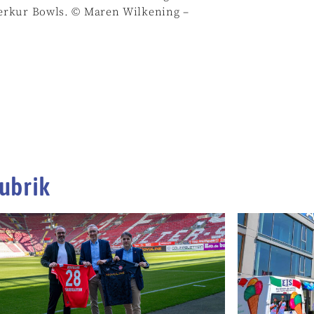
erkur Bowls. © Maren Wilkening –
ubrik