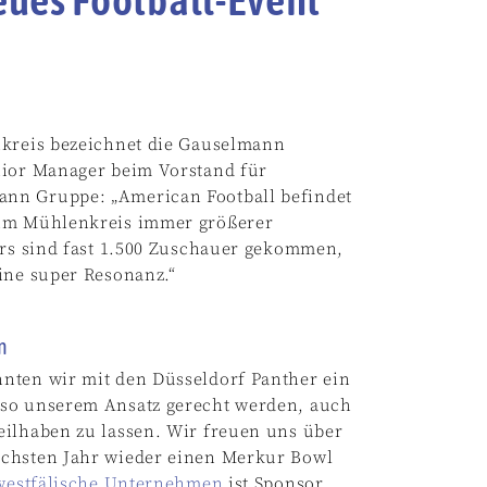
nkreis bezeichnet die Gauselmann
nior Manager beim Vorstand für
ann Gruppe: „American Football befindet
 im Mühlenkreis immer größerer
ers sind fast 1.500 Zuschauer gekommen,
ine super Resonanz.“
n
nten wir mit den Düsseldorf Panther ein
 so unserem Ansatz gerecht werden, auch
eilhaben zu lassen. Wir freuen uns über
ächsten Jahr wieder einen Merkur Bowl
westfälische Unternehmen
ist Sponsor