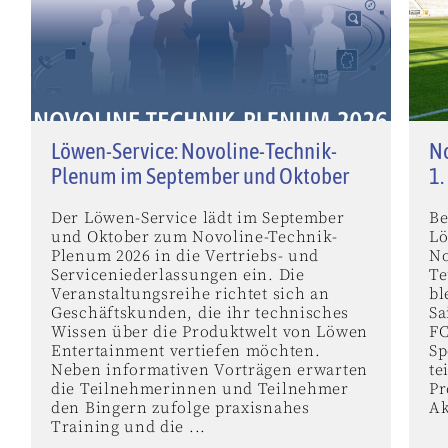
Löwen-Service: Novoline-Technik-
No
Plenum im September und Oktober
1.
Der Löwen-Service lädt im September
Be
und Oktober zum Novoline-Technik-
Lö
Plenum 2026 in die Vertriebs- und
No
Serviceniederlassungen ein. Die
Te
Veranstaltungsreihe richtet sich an
bl
Geschäftskunden, die ihr technisches
Sa
Wissen über die Produktwelt von Löwen
FC
Entertainment vertiefen möchten.
Sp
Neben informativen Vorträgen erwarten
te
die Teilnehmerinnen und Teilnehmer
Pr
den Bingern zufolge praxisnahes
Ak
Training und die ...