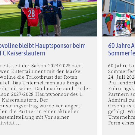
voline bleibt Hauptsponsor beim
60 Jahre A
 FC Kaiserslautern
Sommerfe
reits seit der Saison 2024/2025 ziert
60 Jahre U
wen Entertainment mit der Marke
Sommerfest
voline die Trikotbrust der Roten
24. Juli 2
ufel. Das Unternehmen aus Bingen
Pfullendor
eibt mit seiner Dachmarke auch in der
Führungskr
ison 2027/2028 Hauptsponsor des 1.
Partnern s
 Kaiserslautern. Der
Admiral zu
onsoringvertrag wurde verlängert,
Geschäftsf
ilen die Partner in einer aktuellen
gefolgt. W
essemitteilung mit.Vor seiner
Unternehme
tivität ...
Form eines 