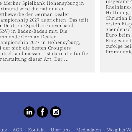
insgesamt 
e Merkur Spielbank Hohensyburg in
Rheinland-
rtmund wird die nationalen
Hoffnung".
ttbewerbe der German Dealer
Christian B
ampionship 2027 ausrichten. Das teilt
ersten Eta
r Deutsche Spielbankenverband
Spendensch
SbV) in Baden-Baden mit. Die
Euro beim S
ommende German Dealer
Eingespielt
ampionship 2027 in Hohensyburg,
zufolge bei
i der sich die besten Croupiers
Prominente
utschland messen, ist dann die fünfte
ranstaltung dieser Art. Der ...
utz
AGB
Kontakt
Über uns
Mediadaten
Wo gibts W