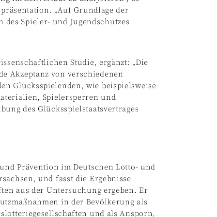
ispräsentation. „Auf Grundlage der
des Spieler- und Jugendschutzes
issenschaftlichen Studie, ergänzt: „Die
de Akzeptanz von verschiedenen
en Glücksspielenden, wie beispielsweise
terialien, Spielersperren und
ibung des Glücksspielstaatsvertrages
z und Prävention im Deutschen Lotto- und
rsachsen, und fasst die Ergebnisse
aften aus der Untersuchung ergeben. Er
chutzmaßnahmen in der Bevölkerung als
slotteriegesellschaften und als Ansporn,