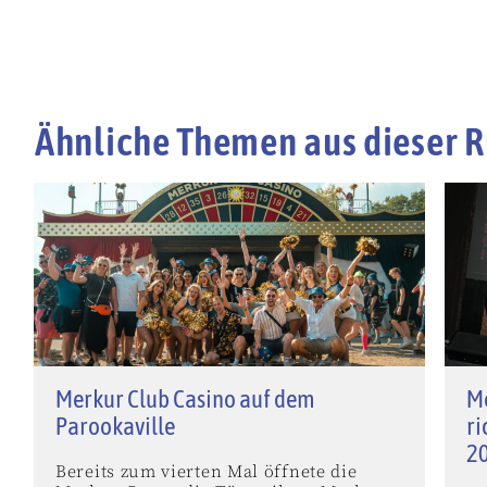
Ähnliche Themen aus dieser R
Merkur Club Casino auf dem
M
Parookaville
ri
2
Bereits zum vierten Mal öffnete die