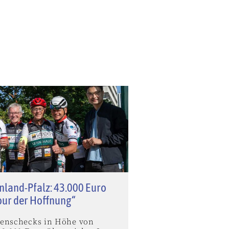
nland-Pfalz: 43.000 Euro
our der Hoffnung“
enschecks in Höhe von