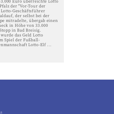
43.000 Euro überreichte Lotto
Pfalz der "Vor-Tour der
 Lotto-Geschäftsführer
aldauf, der selbst bei der
ppe mitradelte, übergab einen
eck in Höhe von 33.000
topp in Bad Breisig.
 wurde das Geld Lotto
m Spiel der Fußball-
nmannschaft Lotto-Elf ...
as