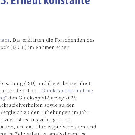
tant
. Das erklärten die Forschenden des
lock (DLTB) im Rahmen einer
forschung (ISD) und die Arbeitseinheit
 unter dem Titel
„Glücksspielteilnahme
ng“
den Glücksspiel-Survey 2025
ücksspielverhalten sowie zu den
 Vergleich zu den Erhebungen im Jahr
urveys ist es uns gelungen, ein
ubauen, um das Glücksspielverhalten und
g im Zeitverlauf zu analysieren“, so