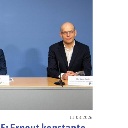
11.03.2026
5: Erneut konstante