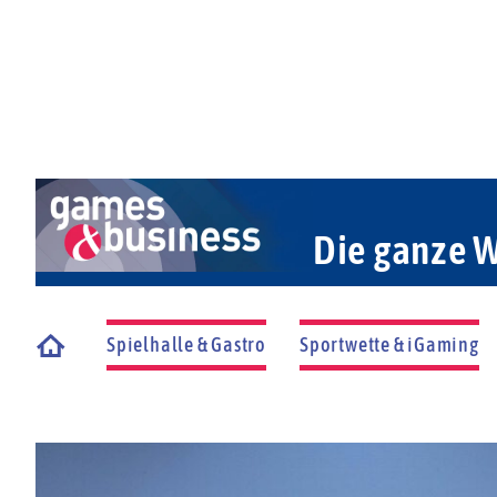
Die ganze W
Spielhalle & Gastro
Sportwette & iGaming
Startseite