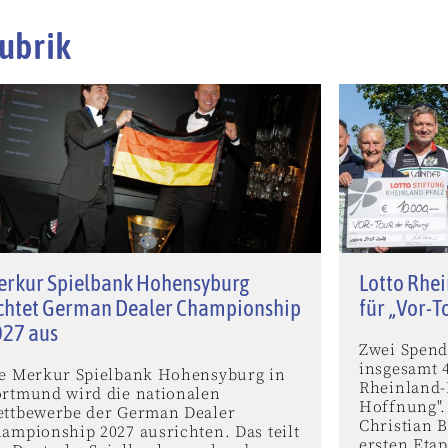
ubrik
erkur Spielbank Hohensyburg
Lotto Rhei
chtet German Dealer Championship
für „Vor-T
027 aus
Zwei Spend
insgesamt 
e Merkur Spielbank Hohensyburg in
Rheinland-
rtmund wird die nationalen
Hoffnung".
ttbewerbe der German Dealer
Christian B
ampionship 2027 ausrichten. Das teilt
ersten Eta