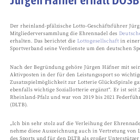
Der rheinland-pfälzische Lotto-Geschäftsführer Jü
Mitgliederversammlung die Ehrennadel des
Deutsch
erhalten. Das berichtet die
Lottogesellschaft
in einer
Sportverband seine Verdienste um den deutschen Sp
Nach der Begründung gehöre Jürgen Häfner mit sein
Aktivposten in der für den Leistungssport so wichtig
Zusatzspielmöglichkeit zur Lotterie GlücksSpirale g
ebenfalls wichtige Soziallotterie ergänzt“. Er ist seit
Rheinland-Pfalz und war von 2019 bis 2021 Federfü
(DLTB).
„Ich bin sehr stolz auf die Verleihung der Ehrennade
nehme diese Auszeichnung auch in Vertretung von L
des Sports und für den DLTB als großer Unterstütz