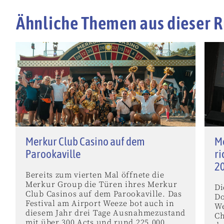
Ähnliche Themen aus dieser R
Merkur Club Casino auf dem
M
Parookaville
ri
2
Bereits zum vierten Mal öffnete die
Merkur Group die Türen ihres Merkur
Di
Club Casinos auf dem Parookaville. Das
Do
Festival am Airport Weeze bot auch in
We
diesem Jahr drei Tage Ausnahmezustand
Ch
mit über 300 Acts und rund 225.000