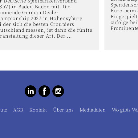
r Deutsche Spielbankenverband
Spendensch
SbV) in Baden-Baden mit. Die
Euro beim S
ommende German Dealer
Eingespielt
ampionship 2027 in Hohensyburg,
zufolge bei
i der sich die besten Croupiers
Prominente
utschland messen, ist dann die fünfte
ranstaltung dieser Art. Der ...
utz
AGB
Kontakt
Über uns
Mediadaten
Wo gibts W