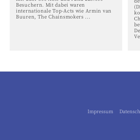
de
Besuchern. Mit dabei waren
(D
internationale Top-Acts wie Armin van
k
Buuren, The Chainsmokers ...
Ch
be
De
Ve
Impressum
Datensch