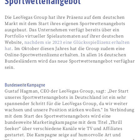
Sportwettenangebot
Die LeoVegas Group hat ihre Präsenz auf dem deutschen
Markt mit dem Start ihres eigenen Sportwettenangebots
ausgebaut. Das Unternehmen verfügt bereits über ein
Portfolio virtueller Spielautomaten auf ihrer deutschen
Website,
nachdem sie 2023 eine Glücksspiellizenz erhalten
hat
. Im Oktober diesen Jahres hat die Group zudem eine
Online-Sportwettenlizenz erhalten. In allen 16 deutschen
Bundesländern wird das neue Sportwettenangebot verfügbar
sein.
Bundesweite Kampagne
Gustaf Hagman, CEO der LeoVegas Group, sagt: „Der Start
unseres Sportwettenangebots in Deutschland ist ein sehr
spannender Schritt für die LeoVegas Group, da wir weiter
wachsen und unsere Position stärken wollen.“ In Verbindung
mit dem Start des Sportwettenangebots wird eine
bundesweite Marketingkampagne mit dem Titel „Thrill
Seeker“ über verschiedene Kanäle wie TV und Affiliates
gestartet. Die Kampagne zeige auf humorvolle Art und