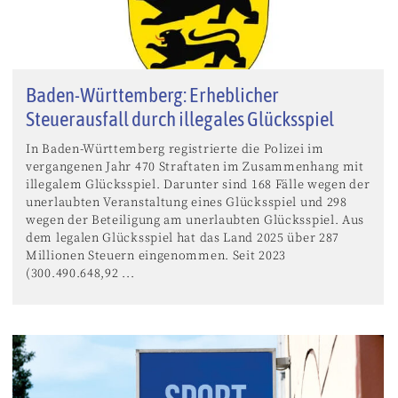
Baden-Württemberg: Erheblicher
Steuerausfall durch illegales Glücksspiel
In Baden-Württemberg registrierte die Polizei im
vergangenen Jahr 470 Straftaten im Zusammenhang mit
illegalem Glücksspiel. Darunter sind 168 Fälle wegen der
unerlaubten Veranstaltung eines Glücksspiel und 298
wegen der Beteiligung am unerlaubten Glücksspiel. Aus
dem legalen Glücksspiel hat das Land 2025 über 287
Millionen Steuern eingenommen. Seit 2023
(300.490.648,92 ...