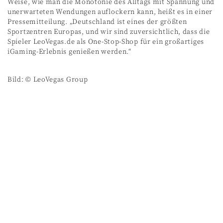
Weise, wie man die Monotonie des Alltags mit Spannung und
unerwarteten Wendungen auflockern kann, heißt es in einer
Pressemitteilung. „Deutschland ist eines der größten
Sportzentren Europas, und wir sind zuversichtlich, dass die
Spieler LeoVegas.de als One-Stop-Shop für ein großartiges
iGaming-Erlebnis genießen werden.“
Bild: © LeoVegas Group