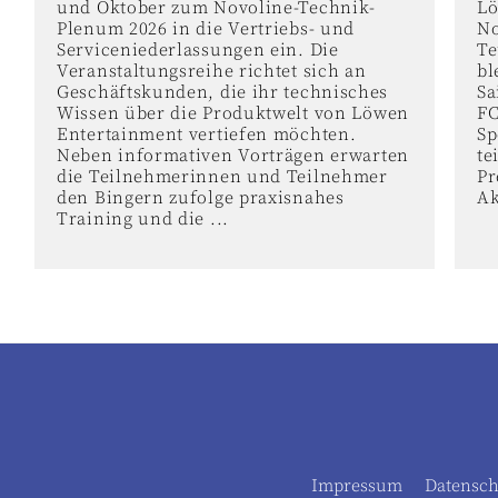
und Oktober zum Novoline-Technik-
Lö
Plenum 2026 in die Vertriebs- und
No
Serviceniederlassungen ein. Die
Te
Veranstaltungsreihe richtet sich an
bl
Geschäftskunden, die ihr technisches
Sa
Wissen über die Produktwelt von Löwen
FC
Entertainment vertiefen möchten.
Sp
Neben informativen Vorträgen erwarten
te
die Teilnehmerinnen und Teilnehmer
Pr
den Bingern zufolge praxisnahes
Ak
Training und die ...
Impressum
Datensch