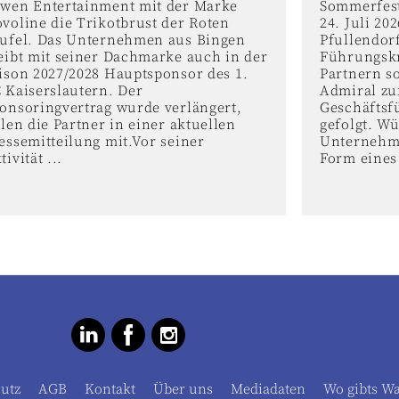
wen Entertainment mit der Marke
Sommerfest
voline die Trikotbrust der Roten
24. Juli 2
ufel. Das Unternehmen aus Bingen
Pfullendor
eibt mit seiner Dachmarke auch in der
Führungskr
ison 2027/2028 Hauptsponsor des 1.
Partnern s
 Kaiserslautern. Der
Admiral zu
onsoringvertrag wurde verlängert,
Geschäftsf
ilen die Partner in einer aktuellen
gefolgt. W
essemitteilung mit.Vor seiner
Unternehme
tivität ...
Form eines 
utz
AGB
Kontakt
Über uns
Mediadaten
Wo gibts W