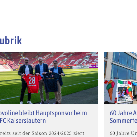
ubrik
voline bleibt Hauptsponsor beim
60 Jahre A
 FC Kaiserslautern
Sommerfe
reits seit der Saison 2024/2025 ziert
60 Jahre U