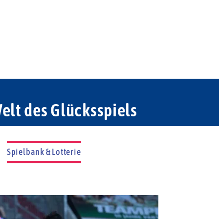
elt des Glücksspiels
Spielbank & Lotterie