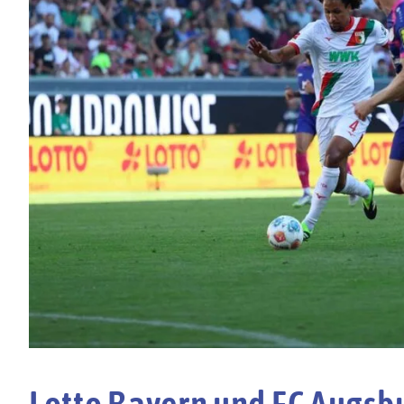
Lotto Bayern und FC Augsb