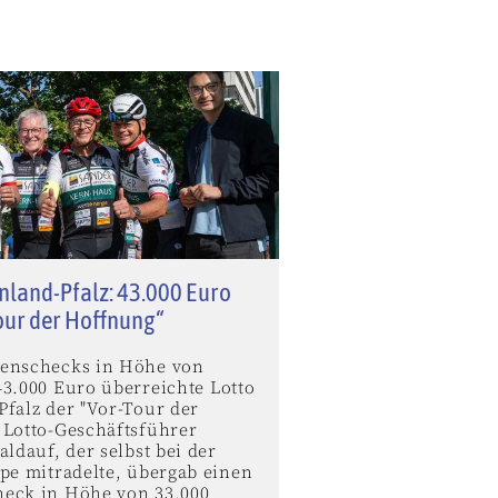
nland-Pfalz: 43.000 Euro
our der Hoffnung“
enschecks in Höhe von
43.000 Euro überreichte Lotto
Pfalz der "Vor-Tour der
 Lotto-Geschäftsführer
aldauf, der selbst bei der
ppe mitradelte, übergab einen
eck in Höhe von 33.000