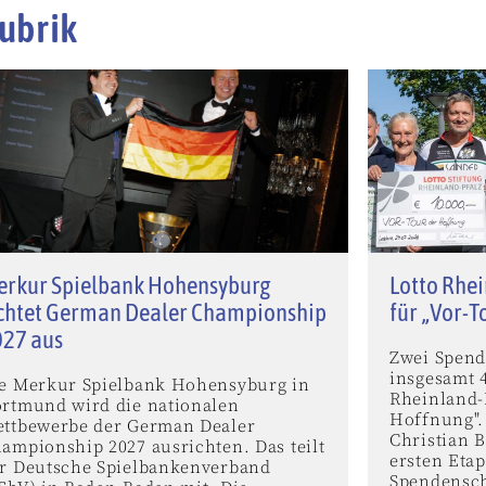
ubrik
erkur Spielbank Hohensyburg
Lotto Rhei
chtet German Dealer Championship
für „Vor-T
027 aus
Zwei Spend
insgesamt 
e Merkur Spielbank Hohensyburg in
Rheinland-
rtmund wird die nationalen
Hoffnung".
ttbewerbe der German Dealer
Christian B
ampionship 2027 ausrichten. Das teilt
ersten Eta
r Deutsche Spielbankenverband
Spendensch