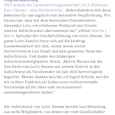
2023 erzielte die Landeslotteriegesellschaft 747,5 Millionen
Euro Umsatz – eine Höchstmarke.
„Rekordumsätze wie diese
bedeuten für uns zugleich eine besondere Verpflichtung. Wir
freuen uns, dass mit dem hessischen Finanzminister,
Alexander Lorz, ein erfahrener Politprofi den Vorsitz
unseres Aufsichtsrates übernommen hat“, erklärt
Martin J.
Blach
, Sprecher der Geschäftsführung von Lotto Hessen. Die
ganze Lotto-Familie freue sich auf die künftige
Zusammenarbeit mit ihm, seiner neuen ersten
Stellvertreterin Lisa Gnadl und dem gesamten Team des
Aufsichtsrats. Und danke den bisherigen
Aufsichtsratsmitgliedern. Blach: „Martin Worms hat die
Geschicke von Lotto Hessen seit seinem Eintritt in den
Aufsichtsrat als Vorsitzender im Juni 2020 hervorragend
begleitet. Ebenso danken möchte ich Sigrid Erfurth, mit der
wir in ihrer Funktion als bisher erste stellvertretende
Vorsitzende all die Jahre sehr vertrauensvoll
zusammengearbeitet haben.“
Der Aufsichtsrat von Lotto Hessen besteht laut Mitteilung
aus sechs Mitgliedern, von denen vier vom Gesellschafter