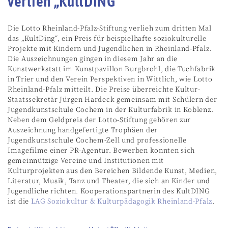
verlieh „KultDING“
Die Lotto Rheinland-Pfalz-Stiftung verlieh zum dritten Mal
das „KultDing“, ein Preis für beispielhafte soziokulturelle
Projekte mit Kindern und Jugendlichen in Rheinland-Pfalz.
Die Auszeichnungen gingen in diesem Jahr an die
Kunstwerkstatt im Kunstpavillon Burgbrohl, die Tuchfabrik
in Trier und den Verein Perspektiven in Wittlich, wie Lotto
Rheinland-Pfalz mitteilt. Die Preise überreichte Kultur-
Staatssekretär Jürgen Hardeck gemeinsam mit Schülern der
Jugendkunstschule Cochem in der Kulturfabrik in Koblenz.
Neben dem Geldpreis der Lotto-Stiftung gehören zur
Auszeichnung handgefertigte Trophäen der
Jugendkunstschule Cochem-Zell und professionelle
Imagefilme einer PR-Agentur. Bewerben konnten sich
gemeinnützige Vereine und Institutionen mit
Kulturprojekten aus den Bereichen Bildende Kunst, Medien,
Literatur, Musik, Tanz und Theater, die sich an Kinder und
Jugendliche richten. Kooperationspartnerin des KultDING
ist die
LAG Soziokultur & Kulturpädagogik Rheinland-Pfalz
.