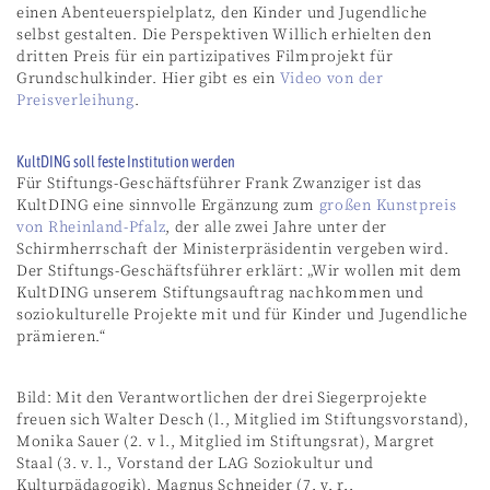
einen Abenteuerspielplatz, den Kinder und Jugendliche
selbst gestalten. Die Perspektiven Willich erhielten den
dritten Preis für ein partizipatives Filmprojekt für
Grundschulkinder. Hier gibt es ein
Video von der
Preisverleihung
.
KultDING soll feste Institution werden
Für Stiftungs-Geschäftsführer Frank Zwanziger ist das
KultDING eine sinnvolle Ergänzung zum
großen Kunstpreis
von Rheinland-Pfalz
, der alle zwei Jahre unter der
Schirmherrschaft der Ministerpräsidentin vergeben wird.
Der Stiftungs-Geschäftsführer erklärt: „Wir wollen mit dem
KultDING unserem Stiftungsauftrag nachkommen und
soziokulturelle Projekte mit und für Kinder und Jugendliche
prämieren.“
Bild: Mit den Verantwortlichen der drei Siegerprojekte
freuen sich Walter Desch (l., Mitglied im Stiftungsvorstand),
Monika Sauer (2. v l., Mitglied im Stiftungsrat), Margret
Staal (3. v. l., Vorstand der LAG Soziokultur und
Kulturpädagogik), Magnus Schneider (7. v. r.,