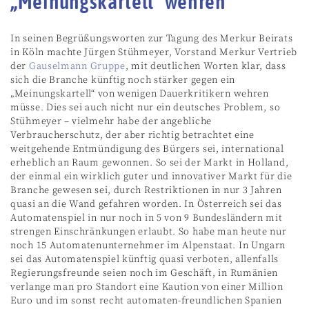
„Meinungskartell“ wehren
In seinen Begrüßungsworten zur Tagung des Merkur Beirats
in Köln machte Jürgen Stühmeyer, Vorstand Merkur Vertrieb
der
Gauselmann Gruppe
, mit deutlichen Worten klar, dass
sich die Branche künftig noch stärker gegen ein
„Meinungskartell“ von wenigen Dauerkritikern wehren
müsse. Dies sei auch nicht nur ein deutsches Problem, so
Stühmeyer – vielmehr habe der angebliche
Verbraucherschutz, der aber richtig betrachtet eine
weitgehende Entmündigung des Bürgers sei, international
erheblich an Raum gewonnen. So sei der Markt in Holland,
der einmal ein wirklich guter und innovativer Markt für die
Branche gewesen sei, durch Restriktionen in nur 3 Jahren
quasi an die Wand gefahren worden. In Österreich sei das
Automatenspiel in nur noch in 5 von 9 Bundesländern mit
strengen Einschränkungen erlaubt. So habe man heute nur
noch 15 Automatenunternehmer im Alpenstaat. In Ungarn
sei das Automatenspiel künftig quasi verboten, allenfalls
Regierungsfreunde seien noch im Geschäft, in Rumänien
verlange man pro Standort eine Kaution von einer Million
Euro und im sonst recht automaten-freundlichen Spanien