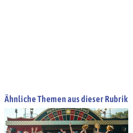
Ähnliche Themen aus dieser Rubrik