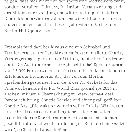
zeigen, dass hier nicht nur der sportliche Wettbewerb zählt,
sondern vorallem Fairness, Inklusion, Verantwortung und
das Miteinander von Jung und Alt im Mittelpunkt stehen.
Damit können wir uns voll und ganz identifizieren – umso
stolzer sind wir, auch in diesem Jahr wieder Partner der
Bexter Hof Open zu sein.“
Erstmals fand darüber hinaus eine von Schnabel und
Turnierveranstalter Lars Meyer zu Bexten initiierte Charity-
Versteigerung zugunsten der Stiftung Deutscher Pferdesport
statt. Die Auktion konnte eine „beachtliche“ Spendensumme
von 12.000 Euro erzielen. Im Zentrum der Auktion stand ein
Erlebnis der besonderen Art, das von den Merkur
Spielbanken gesponsert wurde: Zwei VIP-Tickets für das
Finalwochenende der FEI World Championships 2026 in
Aachen, inklusive Übernachtung im Vier-Sterne-Hotel,
Parcoursführung, Shuttle-Service und einer prall gefüllten
Goodie-Bag. „Die Auktion war ein voller Erfolg. Wir freuen
uns sehr, dass aus einer anfänglichen Idee eine solch
beeindruckende Spendensumme entstanden ist, die nun
gezielt für die Nachwuchsförderung im Reitsport eingesetzt
wird“, so Schnabel abschließend.