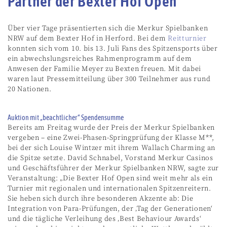
Partner der Bexter Hof Open
Über vier Tage präsentierten sich die Merkur Spielbanken
NRW auf dem Bexter Hof in Herford. Bei dem
Reitturnier
konnten sich vom 10. bis 13. Juli Fans des Spitzensports über
ein abwechslungsreiches Rahmenprogramm auf dem
Anwesen der Familie Meyer zu Bexten freuen. Mit dabei
waren laut Pressemitteilung über 300 Teilnehmer aus rund
20 Nationen.
Auktion mit „beachtlicher“ Spendensumme
Bereits am Freitag wurde der Preis der Merkur Spielbanken
vergeben – eine Zwei-Phasen-Springprüfung der Klasse M**,
bei der sich Louise Wintzer mit ihrem Wallach Charming an
die Spitze setzte. David Schnabel, Vorstand Merkur Casinos
und Geschäftsführer der Merkur Spielbanken NRW, sagte zur
Veranstaltung: „Die Bexter Hof Open sind weit mehr als ein
Turnier mit regionalen und internationalen Spitzenreitern.
Sie heben sich durch ihre besonderen Akzente ab: Die
Integration von Para-Prüfungen, der ‚Tag der Generationen‘
und die tägliche Verleihung des ‚Best Behaviour Awards‘