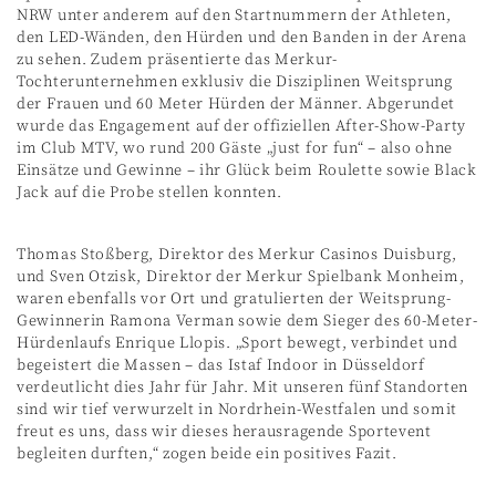
NRW unter anderem auf den Startnummern der Athleten,
den LED-Wänden, den Hürden und den Banden in der Arena
zu sehen. Zudem präsentierte das Merkur-
Tochterunternehmen exklusiv die Disziplinen Weitsprung
der Frauen und 60 Meter Hürden der Männer. Abgerundet
wurde das Engagement auf der offiziellen After-Show-Party
im Club MTV, wo rund 200 Gäste „just for fun“ – also ohne
Einsätze und Gewinne – ihr Glück beim Roulette sowie Black
Jack auf die Probe stellen konnten.
Thomas Stoßberg, Direktor des Merkur Casinos Duisburg,
und Sven Otzisk, Direktor der Merkur Spielbank Monheim,
waren ebenfalls vor Ort und gratulierten der Weitsprung-
Gewinnerin Ramona Verman sowie dem Sieger des 60-Meter-
Hürdenlaufs Enrique Llopis. „Sport bewegt, verbindet und
begeistert die Massen – das Istaf Indoor in Düsseldorf
verdeutlicht dies Jahr für Jahr. Mit unseren fünf Standorten
sind wir tief verwurzelt in Nordrhein-Westfalen und somit
freut es uns, dass wir dieses herausragende Sportevent
begleiten durften,“ zogen beide ein positives Fazit.