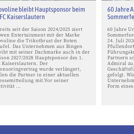
voline bleibt Hauptsponsor beim
60 Jahre A
 FC Kaiserslautern
Sommerfe
reits seit der Saison 2024/2025 ziert
60 Jahre U
wen Entertainment mit der Marke
Sommerfest
voline die Trikotbrust der Roten
24. Juli 2
ufel. Das Unternehmen aus Bingen
Pfullendor
eibt mit seiner Dachmarke auch in der
Führungskr
ison 2027/2028 Hauptsponsor des 1.
Partnern s
 Kaiserslautern. Der
Admiral zu
onsoringvertrag wurde verlängert,
Geschäftsf
ilen die Partner in einer aktuellen
gefolgt. W
essemitteilung mit.Vor seiner
Unternehme
tivität ...
Form eines 