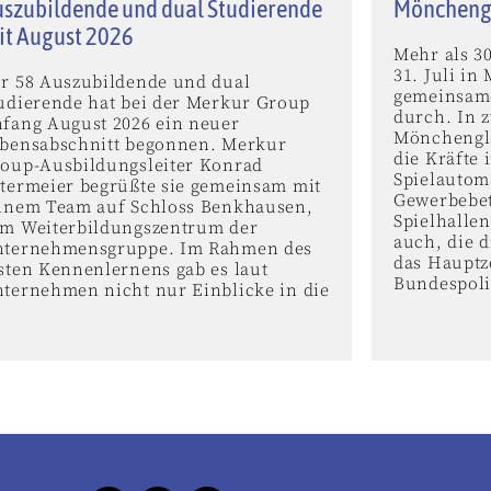
szubildende und dual Studierende
Mönchengl
it August 2026
Mehr als 3
31. Juli i
r 58 Auszubildende und dual
gemeinsam
udierende hat bei der Merkur Group
durch. In z
fang August 2026 ein neuer
Mönchengla
bensabschnitt begonnen. Merkur
die Kräfte 
oup-Ausbildungsleiter Konrad
Spielautom
termeier begrüßte sie gemeinsam mit
Gewerbebet
inem Team auf Schloss Benkhausen,
Spielhalle
m Weiterbildungszentrum der
auch, die 
ternehmensgruppe. Im Rahmen des
das Hauptz
sten Kennenlernens gab es laut
Bundespoliz
ternehmen nicht nur Einblicke in die