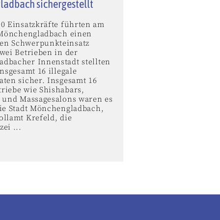
adbach sichergestellt
00 Einsatzkräfte führten am
n Mönchengladbach einen
en Schwerpunkteinsatz
wei Betrieben in der
dbacher Innenstadt stellten
insgesamt 16 illegale
aten sicher. Insgesamt 16
riebe wie Shishabars,
n und Massagesalons waren es
die Stadt Mönchengladbach,
ollamt Krefeld, die
ei ...