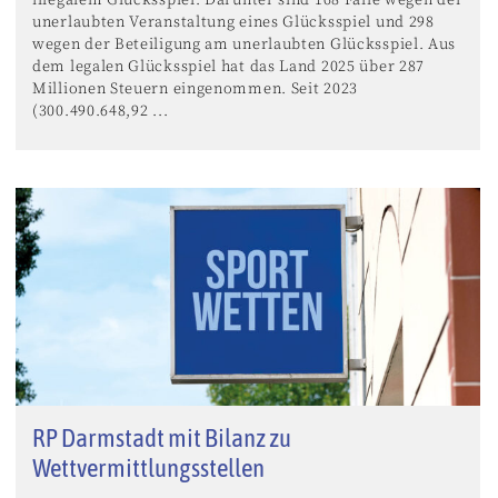
unerlaubten Veranstaltung eines Glücksspiel und 298
wegen der Beteiligung am unerlaubten Glücksspiel. Aus
dem legalen Glücksspiel hat das Land 2025 über 287
Millionen Steuern eingenommen. Seit 2023
(300.490.648,92 ...
RP Darmstadt mit Bilanz zu
Wettvermittlungsstellen