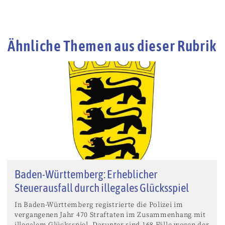
Ähnliche Themen aus dieser Rubrik
Baden-Württemberg: Erheblicher
Steuerausfall durch illegales Glücksspiel
In Baden-Württemberg registrierte die Polizei im
vergangenen Jahr 470 Straftaten im Zusammenhang mit
illegalem Glücksspiel. Darunter sind 168 Fälle wegen der