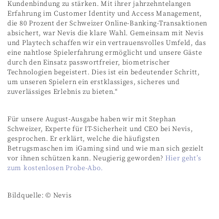
Kundenbindung zu stärken. Mit ihrer jahrzehntelangen
Erfahrung im Customer Identity und Access Management,
die 80 Prozent der Schweizer Online-Banking-Transaktionen
absichert, war Nevis die klare Wahl. Gemeinsam mit Nevis
und Playtech schaffen wir ein vertrauensvolles Umfeld, das
eine nahtlose Spielerfahrung ermöglicht und unsere Gäste
durch den Einsatz passwortfreier, biometrischer
Technologien begeistert. Dies ist ein bedeutender Schritt,
um unseren Spielern ein erstklassiges, sicheres und
zuverlässiges Erlebnis zu bieten.“
Für unsere August-Ausgabe haben wir mit Stephan
Schweizer, Experte für IT-Sicherheit und CEO bei Nevis,
gesprochen. Er erklärt, welche die häufigsten
Betrugsmaschen im iGaming sind und wie man sich gezielt
vor ihnen schützen kann. Neugierig geworden?
Hier geht’s
zum kostenlosen Probe-Abo.
Bildquelle: © Nevis