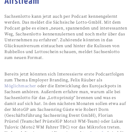
Airstream
Sachsenlotto kann jetzt auch per Podcast kennengelernt
werden. Das meldet die Sächsische Lotto-GmbH. Mit dem
Podcast gebe es einen „neuen, spannenden und interessanten
Weg, Sachsenlotto kennenzulernen und noch mehr über das
Unternehmen zu erfahren“. Zuhörende könnten in das
Glücksuniversum eintauchen und hinter die Kulissen von
Rubbellos und Lottoschein schauen, meldet Sachsenlotto
zum neuen Format.
Bereits jetzt könnten sich Interessierte erste Podcastfolgen
zum Thema Employer Branding, Felix Räuber als
Möglichmacher
oder die Entwicklung des Eurojackpots in
Sachsen anhören. Außerdem erfahre man, warum alle bei
Sachsenlotto für das „Lottoprinzip“ brennen und was es
damit auf sich hat. In den nächsten Monaten sollen etwa auf
der MotoGP am Sachsenring Gäste wie Robert Dorn
(Geschäftsführung Sachsenring Event GmbH), Florian
Prüstel (Teamchef PrüstelGP Moto3 WM-Team) oder Lukas
Tulovic (Moto2 WM Fahrer TBC) vor das Mikrofon treten.