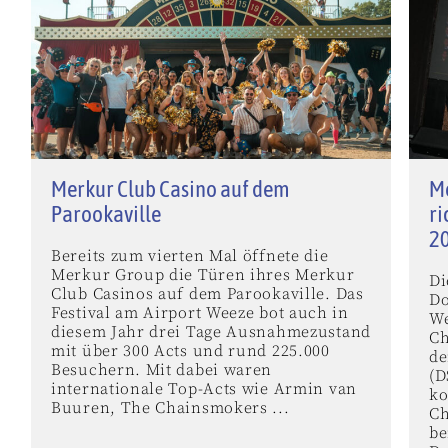
Merkur Club Casino auf dem
M
Parookaville
ri
2
Bereits zum vierten Mal öffnete die
Merkur Group die Türen ihres Merkur
Di
Club Casinos auf dem Parookaville. Das
Do
Festival am Airport Weeze bot auch in
We
diesem Jahr drei Tage Ausnahmezustand
Ch
mit über 300 Acts und rund 225.000
de
Besuchern. Mit dabei waren
(D
internationale Top-Acts wie Armin van
k
Buuren, The Chainsmokers ...
Ch
be