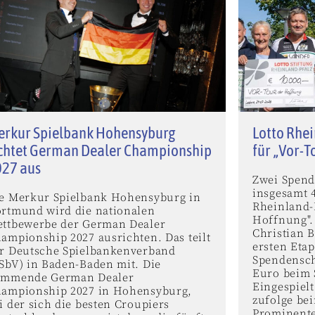
erkur Spielbank Hohensyburg
Lotto Rhei
chtet German Dealer Championship
für „Vor-T
027 aus
Zwei Spend
insgesamt 
e Merkur Spielbank Hohensyburg in
Rheinland-
rtmund wird die nationalen
Hoffnung".
ttbewerbe der German Dealer
Christian B
ampionship 2027 ausrichten. Das teilt
ersten Eta
r Deutsche Spielbankenverband
Spendensch
SbV) in Baden-Baden mit. Die
Euro beim S
ommende German Dealer
Eingespielt
ampionship 2027 in Hohensyburg,
zufolge bei
i der sich die besten Croupiers
Prominente