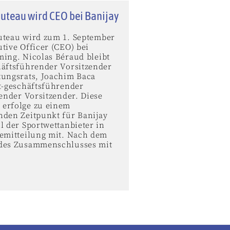
uteau wird CEO bei Banijay
uteau wird zum 1. September
tive Officer (CEO) bei
ming. Nicolas Béraud bleibt
häftsführender Vorsitzender
tungsrats, Joachim Baca
ht-geschäftsführender
tender Vorsitzender. Diese
erfolge zu einem
nden Zeitpunkt für Banijay
l der Sportwettanbieter in
semitteilung mit. Nach dem
des Zusammenschlusses mit