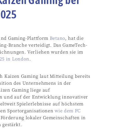
2025
 und Gaming-Plattform
Betano
, hat die
ming-Branche verteidigt. Das GameTech-
eichnungen. Verliehen wurden sie im
025 in London
.
ch Kaizen Gaming laut Mitteilung bereits
osition des Unternehmens in der
izen Gaming liege auf
n und auf der Entwicklung innovativer
eltweit Spielerlebnisse auf höchstem
den Sportorganisationen
wie dem FC
Förderung lokaler Gemeinschaften in
 gestärkt.