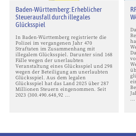
Baden-Württemberg: Erheblicher
RP
Steuerausfall durch illegales
We
Glücksspiel
Da
Re
In Baden-Württemberg registrierte die
ha
Polizei im vergangenen Jahr 470
We
Straftaten im Zusammenhang mit
Da
illegalem Glücksspiel. Darunter sind 168
vo
Fälle wegen der unerlaubten
We
Veranstaltung eines Glücksspiel und 298
üb
wegen der Beteiligung am unerlaubten
gl
Glücksspiel. Aus dem legalen
ei
Glücksspiel hat das Land 2025 über 287
Be
Millionen Steuern eingenommen. Seit
Ja
2023 (300.490.648,92 ...
...