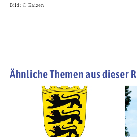
Bild: © Kaizen
Ähnliche Themen aus dieser R