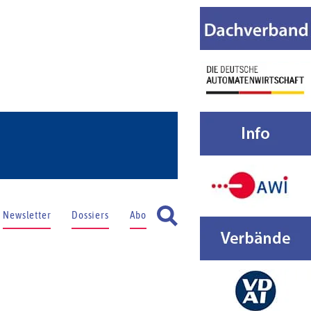
Newsletter
Dossiers
Abo