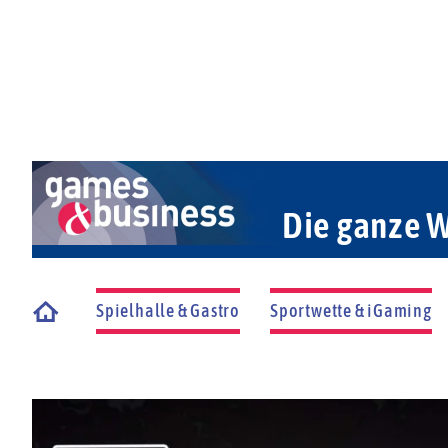
Die ganze W
Spielhalle & Gastro
Sportwette & iGaming
Startseite