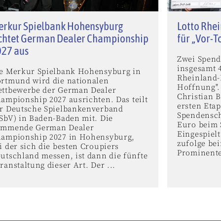
erkur Spielbank Hohensyburg
Lotto Rhei
chtet German Dealer Championship
für „Vor-T
027 aus
Zwei Spend
insgesamt 
e Merkur Spielbank Hohensyburg in
Rheinland-
rtmund wird die nationalen
Hoffnung".
ttbewerbe der German Dealer
Christian B
ampionship 2027 ausrichten. Das teilt
ersten Eta
r Deutsche Spielbankenverband
Spendensch
SbV) in Baden-Baden mit. Die
Euro beim S
ommende German Dealer
Eingespielt
ampionship 2027 in Hohensyburg,
zufolge bei
i der sich die besten Croupiers
Prominente
utschland messen, ist dann die fünfte
ranstaltung dieser Art. Der ...