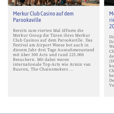
Merkur Club Casino auf dem
M
Parookaville
ri
2
Bereits zum vierten Mal öffnete die
Merkur Group die Türen ihres Merkur
Di
Club Casinos auf dem Parookaville. Das
Do
Festival am Airport Weeze bot auch in
We
diesem Jahr drei Tage Ausnahmezustand
Ch
mit über 300 Acts und rund 225.000
de
Besuchern. Mit dabei waren
(D
internationale Top-Acts wie Armin van
k
Buuren, The Chainsmokers ...
Ch
be
De
Ve