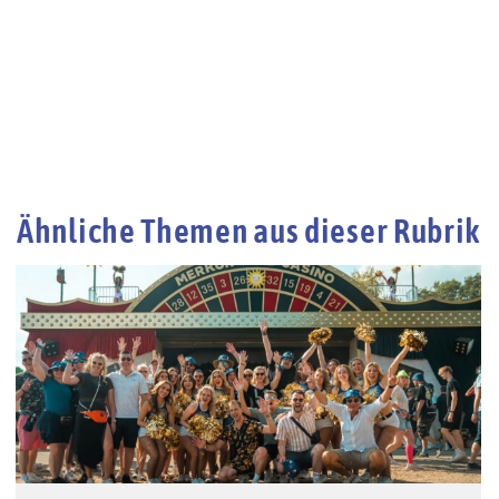
Ähnliche Themen aus dieser Rubrik