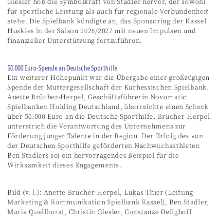
Giesler hob die Symbolkraft von Stadler hervor, der sowohl
für sportliche Leistung als auch für regionale Verbundenheit
stehe. Die Spielbank kündigte an, das Sponsoring der Kassel
Huskies in der Saison 2026/2027 mit neuen Impulsen und
finanzieller Unterstützung fortzuführen.
50.000 Euro-Spende an Deutsche Sporthilfe
Ein weiterer Höhepunkt war die Übergabe einer großzügigen
Spende der Muttergesellschaft der Kurhessischen Spielbank.
Anette Brücher-Herpel, Geschäftsführerin Novomatic
Spielbanken Holding Deutschland, überreichte einen Scheck
über 50.000 Euro an die Deutsche Sporthilfe. Brücher-Herpel
unterstrich die Verantwortung des Unternehmens zur
Förderung junger Talente in der Region. Der Erfolg des von
der Deutschen Sporthilfe geförderten Nachwuchsathleten
Ben Stadlers sei ein hervorragendes Beispiel für die
Wirksamkeit dieses Engagements.
Bild (v. l.): Anette Brücher-Herpel, Lukas Thier (Leitung
Marketing & Kommunikation Spielbank Kassel), Ben Stadler,
Marie Quellhorst, Christin Giesler, Constanze Oelighoff