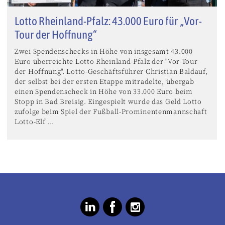
Lotto Rheinland-Pfalz: 43.000 Euro für „Vor-
Tour der Hoffnung“
Zwei Spendenschecks in Höhe von insgesamt 43.000
Euro überreichte Lotto Rheinland-Pfalz der "Vor-Tour
der Hoffnung". Lotto-Geschäftsführer Christian Baldauf,
der selbst bei der ersten Etappe mitradelte, übergab
einen Spendenscheck in Höhe von 33.000 Euro beim
Stopp in Bad Breisig. Eingespielt wurde das Geld Lotto
zufolge beim Spiel der Fußball-Prominentenmannschaft
Lotto-Elf ...