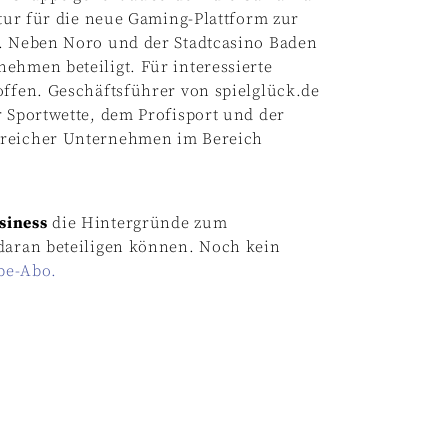
ktur für die neue Gaming-Plattform zur
t. Neben Noro und der Stadtcasino Baden
ehmen beteiligt. Für interessierte
offen. Geschäftsführer von spielglück.de
r Sportwette, dem Profisport und der
lreicher Unternehmen im Bereich
siness
die Hintergründe zum
 daran beteiligen können. Noch kein
be-Abo.