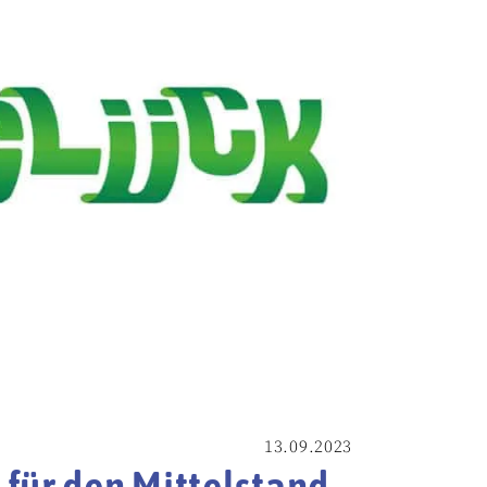
13.09.2023
 für den Mittelstand