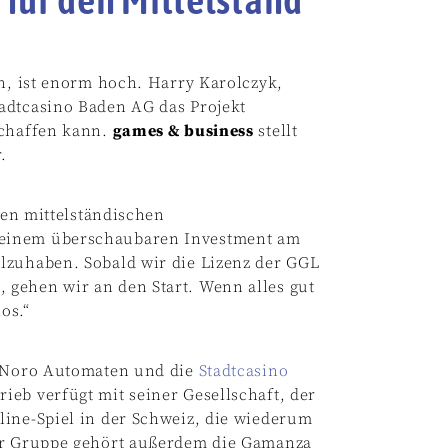
en, ist enorm hoch. Harry Karolczyk,
adtcasino Baden AG das Projekt
schaffen kann.
games & business
stellt
.
len mittelständischen
 einem überschaubaren Investment am
lzuhaben. Sobald wir die Lizenz der GGL
gehen wir an den Start. Wenn alles gut
os.“
r Noro Automaten und die
Stadtcasino
ieb verfügt mit seiner Gesellschaft, der
line-Spiel in der Schweiz, die wiederum
Zur Gruppe gehört außerdem die Gamanza