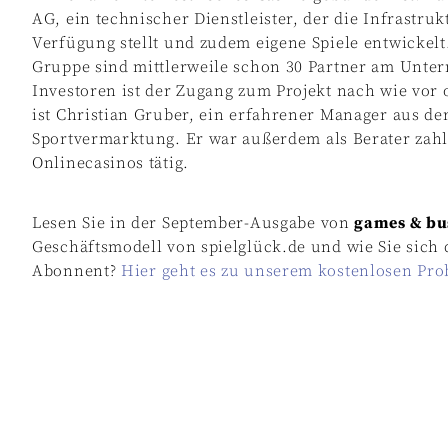
AG, ein technischer Dienstleister, der die Infrastru
Verfügung stellt und zudem eigene Spiele entwickel
Gruppe sind mittlerweile schon 30 Partner am Untern
Investoren ist der Zugang zum Projekt nach wie vor 
ist Christian Gruber, ein erfahrener Manager aus de
Sportvermarktung. Er war außerdem als Berater zah
Onlinecasinos tätig.
Lesen Sie in der September-Ausgabe von
games & bu
Geschäftsmodell von spielglück.de und wie Sie sich
Abonnent?
Hier geht es zu unserem kostenlosen Pro