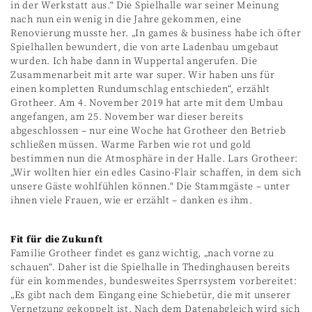
in der Werkstatt aus.“ Die Spielhalle war seiner Meinung
nach nun ein wenig in die Jahre gekommen, eine
Renovierung musste her. „In games & business habe ich öfter
Spielhallen bewundert, die von arte Ladenbau umgebaut
wurden. Ich habe dann in Wuppertal angerufen. Die
Zusammenarbeit mit arte war super. Wir haben uns für
einen kompletten Rundumschlag entschieden“, erzählt
Grotheer. Am 4. November 2019 hat arte mit dem Umbau
angefangen, am 25. November war dieser bereits
abgeschlossen – nur eine Woche hat Grotheer den Betrieb
schließen müssen. Warme Farben wie rot und gold
bestimmen nun die Atmos­phäre in der Halle. Lars Grotheer:
„Wir wollten hier ein edles Casino-Flair schaffen, in dem sich
unsere Gäste wohlfühlen können.“ Die Stammgäste – unter
ihnen viele Frauen, wie er erzählt – danken es ihm.
Fit für die Zukunft
Familie Grotheer findet es ganz wichtig, „nach vorne zu
schauen“. Daher ist die Spielhalle in Thedinghausen bereits
für ein kommendes, bundesweites Sperrsystem vorbereitet:
„Es gibt nach dem Eingang eine Schiebetür, die mit unserer
Vernetzung gekoppelt ist. Nach dem Datenabgleich wird sich