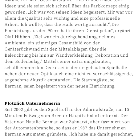
Natalie Berman. Geschäftsführer Olaf Hibben habe tolle
Ideen und sie seien sich schnell über das Farbkonzept einig
geworden. „Ich war von seinen Ideen begeistert. Mir war vor
allem die Qualität sehr wichtig und eine professionelle
Arbeit. Ich wollte, dass die Halle wertig aussieht.“„Die
Einrichtung aus den 90ern hatte ihren Dienst getan“, ergänzt
Olaf Hibben. „Ziel war ein durchgehend angenehmes
Ambiente, ein stimmiges Gesamtbild von der
Geräterückwand mit den Mittelablagen über die
Beleuchtung bis hin zur Wandverkleidung, Dekoration und
dem Bodenbelag.“ Mittels einer extra eingebauten,
schallhemmenden Decke sei in der umgebauten Spielhalle
neben der neuen Optik auch eine nicht zu vernachlässigende,
angenehme Akustik entstanden. Die Stammgäste, so
Berman, seien begeistert von der neuen Einrichtung.
Plötzlich Unternehmerin
Seit 2002 gibt es den Spieltreff in der Admiralstraße, nur 15
Minuten Fußweg vom Bremer Hauptbahnhof entfernt. Der
Vater von Natalie Berman war Zahnarzt, aber fasziniert von
der Automatenbranche, so dass er 1987 das Unternehmen
Berman Automaten gründete. „Ich habe nie damit gerechnet,