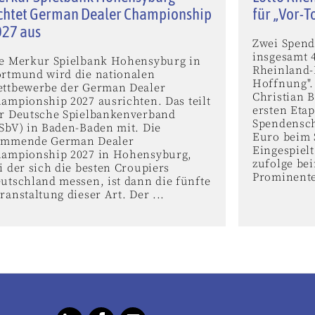
chtet German Dealer Championship
für „Vor-T
027 aus
Zwei Spend
insgesamt 
e Merkur Spielbank Hohensyburg in
Rheinland-
rtmund wird die nationalen
Hoffnung".
ttbewerbe der German Dealer
Christian B
ampionship 2027 ausrichten. Das teilt
ersten Eta
r Deutsche Spielbankenverband
Spendensch
SbV) in Baden-Baden mit. Die
Euro beim S
ommende German Dealer
Eingespielt
ampionship 2027 in Hohensyburg,
zufolge bei
i der sich die besten Croupiers
Prominente
utschland messen, ist dann die fünfte
ranstaltung dieser Art. Der ...