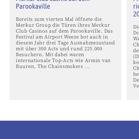
Parookaville
ri
2
Bereits zum vierten Mal öffnete die
Merkur Group die Türen ihres Merkur
Di
Club Casinos auf dem Parookaville. Das
Do
Festival am Airport Weeze bot auch in
We
diesem Jahr drei Tage Ausnahmezustand
Ch
mit über 300 Acts und rund 225.000
de
Besuchern. Mit dabei waren
(D
internationale Top-Acts wie Armin van
k
Buuren, The Chainsmokers ...
Ch
be
De
Ve