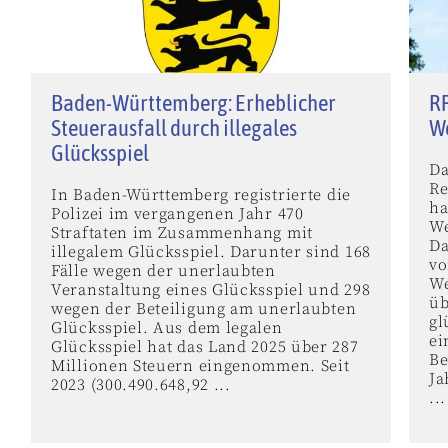
Baden-Württemberg: Erheblicher
RP
Steuerausfall durch illegales
We
Glücksspiel
Da
Re
In Baden-Württemberg registrierte die
ha
Polizei im vergangenen Jahr 470
We
Straftaten im Zusammenhang mit
Da
illegalem Glücksspiel. Darunter sind 168
vo
Fälle wegen der unerlaubten
We
Veranstaltung eines Glücksspiel und 298
üb
wegen der Beteiligung am unerlaubten
gl
Glücksspiel. Aus dem legalen
ei
Glücksspiel hat das Land 2025 über 287
Be
Millionen Steuern eingenommen. Seit
Ja
2023 (300.490.648,92 ...
...