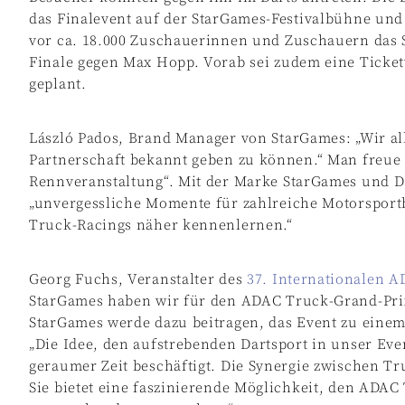
das Finalevent auf der StarGames-Festivalbühne und
vor ca. 18.000 Zuschauerinnen und Zuschauern das 
Finale gegen Max Hopp. Vorab sei zudem eine Tick
geplant.
László Pados, Brand Manager von StarGames: „Wir all
Partnerschaft bekannt geben zu können.“ Man freue
Rennveranstaltung“. Mit der Marke StarGames und D
„unvergessliche Momente für zahlreiche Motorsportb
Truck-Racings näher kennenlernen.“
Georg Fuchs, Veranstalter des
37. Internationalen 
StarGames haben wir für den ADAC Truck-Grand-Prix
StarGames werde dazu beitragen, das Event zu eine
„Die Idee, den aufstrebenden Dartsport in unser Even
geraumer Zeit beschäftigt. Die Synergie zwischen Tru
Sie bietet eine faszinierende Möglichkeit, den ADAC