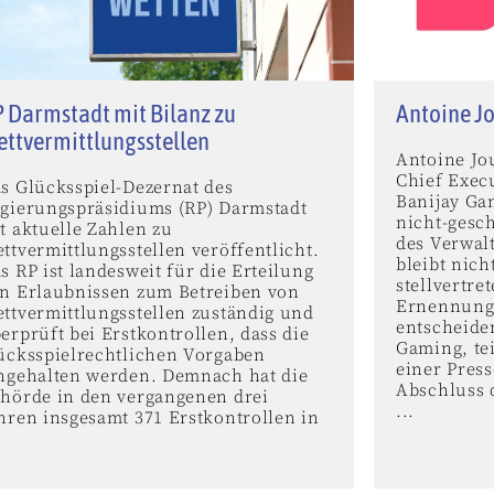
 Darmstadt mit Bilanz zu
Antoine Jo
ttvermittlungsstellen
Antoine Jo
Chief Execu
s Glücksspiel-Dezernat des
Banijay Ga
gierungspräsidiums (RP) Darmstadt
nicht-gesc
t aktuelle Zahlen zu
des Verwal
ttvermittlungsstellen veröffentlicht.
bleibt nic
s RP ist landesweit für die Erteilung
stellvertre
n Erlaubnissen zum Betreiben von
Ernennung 
ttvermittlungsstellen zuständig und
entscheide
erprüft bei Erstkontrollen, dass die
Gaming, tei
ücksspielrechtlichen Vorgaben
einer Pres
ngehalten werden. Demnach hat die
Abschluss 
hörde in den vergangenen drei
...
hren insgesamt 371 Erstkontrollen in