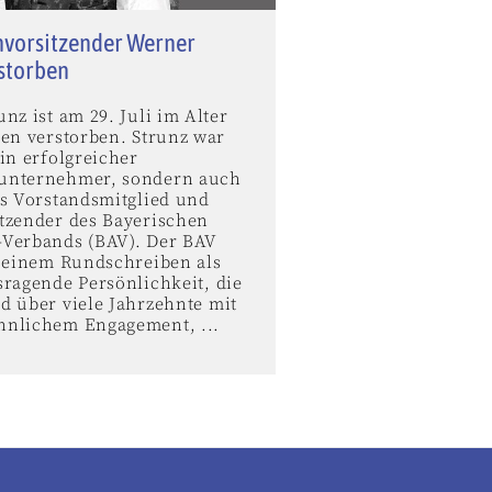
vorsitzender Werner
rstorben
nz ist am 29. Juli im Alter
ren verstorben. Strunz war
in erfolgreicher
unternehmer, sondern auch
es Vorstandsmitglied und
tzender des Bayerischen
Verbands (BAV). Der BAV
n einem Rundschreiben als
sragende Persönlichkeit, die
d über viele Jahrzehnte mit
nlichem Engagement, ...