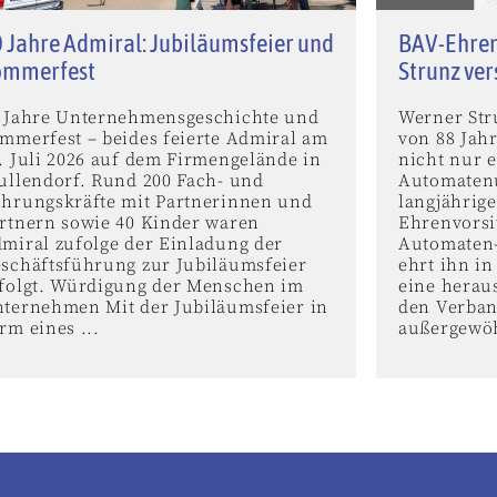
 Jahre Admiral: Jubiläumsfeier und
BAV-Ehren
ommerfest
Strunz ve
 Jahre Unternehmensgeschichte und
Werner Stru
mmerfest – beides feierte Admiral am
von 88 Jah
. Juli 2026 auf dem Firmengelände in
nicht nur e
ullendorf. Rund 200 Fach- und
Automaten
hrungskräfte mit Partnerinnen und
langjährig
rtnern sowie 40 Kinder waren
Ehrenvorsi
miral zufolge der Einladung der
Automaten-
schäftsführung zur Jubiläumsfeier
ehrt ihn i
folgt. Würdigung der Menschen im
eine herau
ternehmen Mit der Jubiläumsfeier in
den Verban
rm eines ...
außergewöh