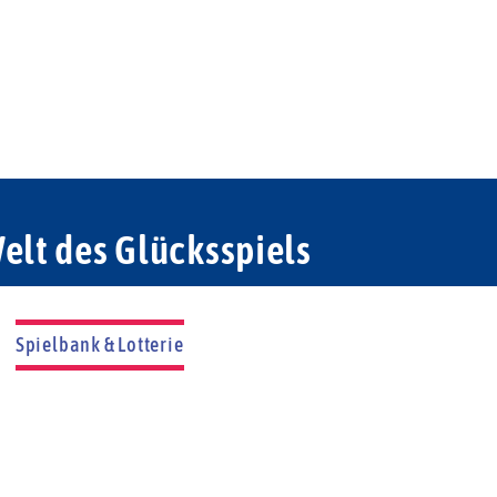
elt des Glücksspiels
Spielbank & Lotterie