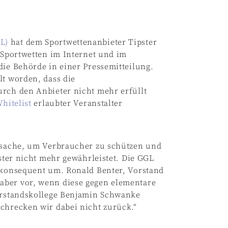
L)
hat dem Sportwettenanbieter Tipster
n Sportwetten im Internet und im
die Behörde in einer Pressemitteilung.
lt worden, dass die
urch den Anbieter nicht mehr erfüllt
hitelist
erlaubter Veranstalter
atsache, um Verbraucher zu schützen und
pster nicht mehr gewährleistet. Die GGL
1 konsequent um. Ronald Benter, Vorstand
aber vor, wenn diese gegen elementare
Vorstandskollege Benjamin Schwanke
chrecken wir dabei nicht zurück.“