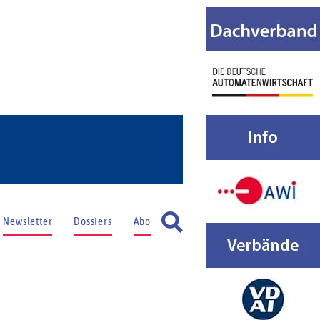
Newsletter
Dossiers
Abo