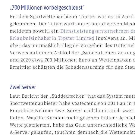
„700 Millionen vorbeigeschleust“
Bei dem Sportwettenanbieter Tipster war es im April 
gekommen. Der Tatvorwurf lautet laut diversen Med
meldeten sowohl ein
Dienstleistungsunternehmen de
Erlaubnisinhaberin Tipster Limited
Insolvenz an. M
über das mutmaßlich illegale Vorgehen des Unterneh
Verweis auf einen Artikel der „Süddeutschen Zeitung“
und 2020 etwa 700 Millionen Euro an Wetteinsätzen 
Ermittler schätzten die Schadenssumme für den Steu
Zwei Server
Laut Bericht der „Süddeutschen“ hat das System mut
Sportwettenanbieter habe spätestens von 2014 an in 
Franchise-Nehmer zwei Server und damit auch zwei B
liefen. Was die Kunden nicht gesehen hätten: Je na
Wette platzierten, habe das Geld unterschiedliche 
A-Server gelaufen, tauchten demnach die Wetteinsät