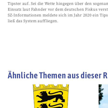
Tipster auf. Sei die Wette hingegen über den sogena
Einsatz laut Fahnder vor dem deutschen Fiskus verst
SZ-Informationen meldete sich im Jahr 2020 ein Tip
ließ das System auffliegen.
Ähnliche Themen aus dieser R