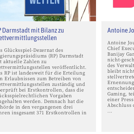
 Darmstadt mit Bilanz zu
Antoine Jo
ttvermittlungsstellen
Antoine Jo
Chief Execu
s Glücksspiel-Dezernat des
Banijay Ga
gierungspräsidiums (RP) Darmstadt
nicht-gesc
t aktuelle Zahlen zu
des Verwal
ttvermittlungsstellen veröffentlicht.
bleibt nic
s RP ist landesweit für die Erteilung
stellvertre
n Erlaubnissen zum Betreiben von
Ernennung 
ttvermittlungsstellen zuständig und
entscheide
erprüft bei Erstkontrollen, dass die
Gaming, tei
ücksspielrechtlichen Vorgaben
einer Pres
ngehalten werden. Demnach hat die
Abschluss 
hörde in den vergangenen drei
...
hren insgesamt 371 Erstkontrollen in