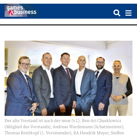
Der alte Vorstand ist auch der neue (v.l.): Ben-Ari Chasklowicz
(Mitglied des Vorstands), Andreas Wardemann (Schatzmeister),
Thomas Breitkopf (1. Vorsitzender), RA Hendrik Meyer, Steffen