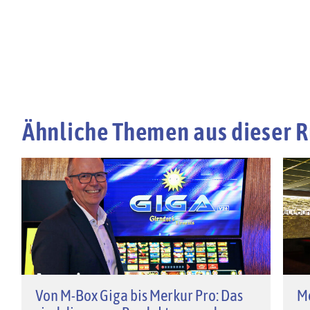
Ähnliche Themen aus dieser R
Von M-Box Giga bis Merkur Pro: Das
M