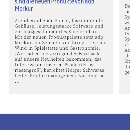
sind die neuen Produkte von adp
De
Merkur
si
Sp
Atemberaubende Spiele, faszinierende
we
Gehäuse, leistungsstarke Software und
Am
ein maßgeschneidertes Spielerlebnis:
Di
Mit der neuen Produktpalette setzt adp
Sp
Merkur ein Zeichen und bringt frischen
Un
Wind in Spielstätte und Gastronomie.
Au
„Wir haben hervorragendes Feedback
st
auf unsere Neuheiten bekommen, das
Si
Interesse an unseren Produkten ist
du
riesengroß“, berichtet Holger Schwarze,
ge
Leiter Produktmanagement National bei
...