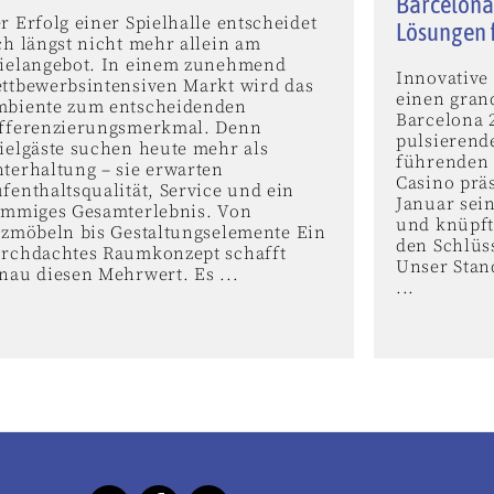
Barcelona
r Erfolg einer Spielhalle entscheidet
Lösungen 
ch längst nicht mehr allein am
ielangebot. In einem zunehmend
Innovative 
ttbewerbsintensiven Markt wird das
einen grand
biente zum entscheidenden
Barcelona 
fferenzierungsmerkmal. Denn
pulsierend
ielgäste suchen heute mehr als
führenden 
terhaltung – sie erwarten
Casino präs
fenthaltsqualität, Service und ein
Januar sei
immiges Gesamterlebnis. Von
und knüpft
tzmöbeln bis Gestaltungselemente Ein
den Schlüs
rchdachtes Raumkonzept schafft
Unser Stan
nau diesen Mehrwert. Es ...
...