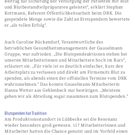
Beitrag zur Sicherung der Versorgung der Patienten mit Blut
und Blutbestandteilpräparaten geleistet“, erklärt Stephan
Kottmann, Referent Öffentlichkeitsarbeit beim DRK. Die
gespendete Menge sowie die Zahl an Erstspendern bewertete
er „als tollen Erfolg“.
Auch Caroline Bückendorf, Verantwortliche des
betrieblichen Gesundheitsmanagements der Gauselmann
Gruppe, war zufrieden. „Die Blutspendeaktionen stehen bei
unseren Mitarbeiterinnen und Mitarbeitern hoch im Kurs“,
erläutert sie. „Für viele ist es deutlich einfacher, kurz den
Arbeitsplatz zu verlassen und direkt am Firmensitz Blut zu
spenden, als abends einen der offiziellen Termine vom DRK
wahrzunehmen.“ Das konnte Gauselmann-Mitarbeiterin
Hanna Wetter aus Gehlenbeck nur bestätigen. „Meistens
gehen wir als Abteilung sogar zusammen zum Blutspenden.“
Blutspenden hat Tradition
Am Produktionsstandort in Lübbecke sei die Resonanz
wieder besonders groß gewesen. 117 Mitarbeiterinnen und
Mitarbeiter hatten die Chance genutzt und im Vorfeld einen