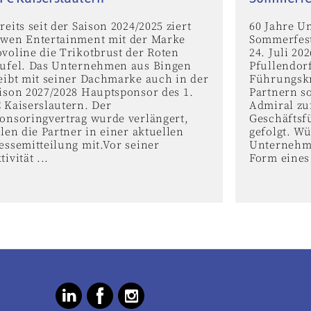
reits seit der Saison 2024/2025 ziert
60 Jahre U
wen Entertainment mit der Marke
Sommerfest
voline die Trikotbrust der Roten
24. Juli 2
ufel. Das Unternehmen aus Bingen
Pfullendor
eibt mit seiner Dachmarke auch in der
Führungskr
ison 2027/2028 Hauptsponsor des 1.
Partnern s
 Kaiserslautern. Der
Admiral zu
onsoringvertrag wurde verlängert,
Geschäftsf
ilen die Partner in einer aktuellen
gefolgt. W
essemitteilung mit.Vor seiner
Unternehme
tivität ...
Form eines 