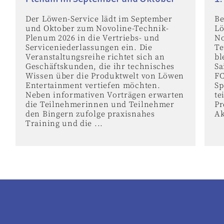
Der Löwen-Service lädt im September
Be
und Oktober zum Novoline-Technik-
Lö
Plenum 2026 in die Vertriebs- und
No
Serviceniederlassungen ein. Die
Te
Veranstaltungsreihe richtet sich an
bl
Geschäftskunden, die ihr technisches
Sa
Wissen über die Produktwelt von Löwen
FC
Entertainment vertiefen möchten.
Sp
Neben informativen Vorträgen erwarten
te
die Teilnehmerinnen und Teilnehmer
Pr
den Bingern zufolge praxisnahes
Ak
Training und die ...