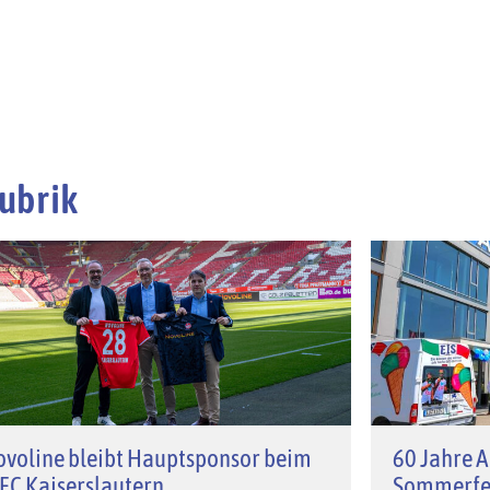
ubrik
voline bleibt Hauptsponsor beim
60 Jahre A
 FC Kaiserslautern
Sommerfe