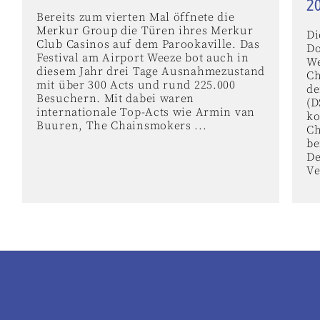
2
Bereits zum vierten Mal öffnete die
Merkur Group die Türen ihres Merkur
Di
Club Casinos auf dem Parookaville. Das
Do
Festival am Airport Weeze bot auch in
We
diesem Jahr drei Tage Ausnahmezustand
Ch
mit über 300 Acts und rund 225.000
de
Besuchern. Mit dabei waren
(D
internationale Top-Acts wie Armin van
k
Buuren, The Chainsmokers ...
Ch
be
De
Ve