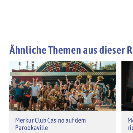
Ähnliche Themen aus dieser R
Merkur Club Casino auf dem
M
Parookaville
ri