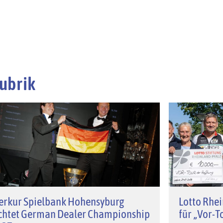
ubrik
erkur Spielbank Hohensyburg
Lotto Rhei
chtet German Dealer Championship
für „Vor-T