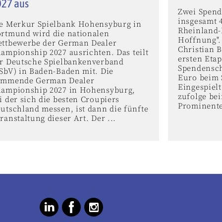
027 aus
Zwei Spend
insgesamt 
e Merkur Spielbank Hohensyburg in
Rheinland-
rtmund wird die nationalen
Hoffnung".
ttbewerbe der German Dealer
Christian B
ampionship 2027 ausrichten. Das teilt
ersten Eta
r Deutsche Spielbankenverband
Spendensch
SbV) in Baden-Baden mit. Die
Euro beim S
ommende German Dealer
Eingespielt
ampionship 2027 in Hohensyburg,
zufolge bei
i der sich die besten Croupiers
Prominente
utschland messen, ist dann die fünfte
ranstaltung dieser Art. Der ...