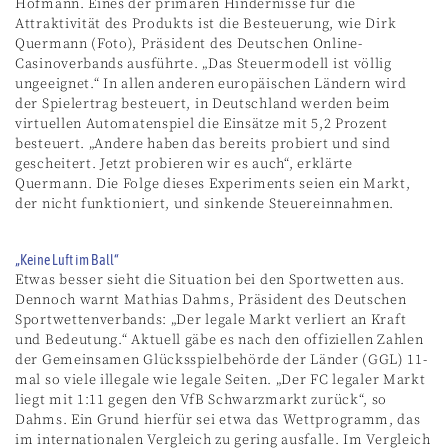
Hofmann. Eines der primären Hindernisse für die
Attraktivität des Produkts ist die Besteuerung, wie Dirk
Quermann (Foto), Präsident des Deutschen Online-
Casinoverbands ausführte. „Das Steuermodell ist völlig
ungeeignet.“ In allen anderen europäischen Ländern wird
der Spielertrag besteuert, in Deutschland werden beim
virtuellen Automatenspiel die Einsätze mit 5,2 Prozent
besteuert. „Andere haben das bereits probiert und sind
gescheitert. Jetzt probieren wir es auch“, erklärte
Quermann. Die Folge dieses Experiments seien ein Markt,
der nicht funktioniert, und sinkende Steuereinnahmen.
„Keine Luft im Ball“
Etwas besser sieht die Situation bei den Sportwetten aus.
Dennoch warnt Mathias Dahms, Präsident des Deutschen
Sportwettenverbands: „Der legale Markt verliert an Kraft
und Bedeutung.“ Aktuell gäbe es nach den offiziellen Zahlen
der Gemeinsamen Glücksspielbehörde der Länder (GGL) 11-
mal so viele illegale wie legale Seiten. „Der FC legaler Markt
liegt mit 1:11 gegen den VfB Schwarzmarkt zurück“, so
Dahms. Ein Grund hierfür sei etwa das Wettprogramm, das
im internationalen Vergleich zu gering ausfalle. Im Vergleich