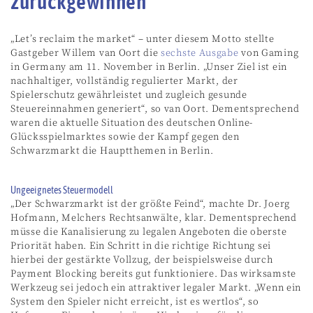
zurückgewinnen
„Let’s reclaim the market“ – unter diesem Motto stellte
Gastgeber Willem van Oort die
sechste Ausgabe
von Gaming
in Germany am 11. November in Berlin. „Unser Ziel ist ein
nachhaltiger, vollständig regulierter Markt, der
Spielerschutz gewährleistet und zugleich gesunde
Steuereinnahmen generiert“, so van Oort. Dementsprechend
waren die aktuelle Situation des deutschen Online-
Glücksspielmarktes sowie der Kampf gegen den
Schwarzmarkt die Hauptthemen in Berlin.
Ungeeignetes Steuermodell
„Der Schwarzmarkt ist der größte Feind“, machte Dr. Joerg
Hofmann, Melchers Rechtsanwälte, klar. Dementsprechend
müsse die Kanalisierung zu legalen Angeboten die oberste
Priorität haben. Ein Schritt in die richtige Richtung sei
hierbei der gestärkte Vollzug, der beispielsweise durch
Payment Blocking bereits gut funktioniere. Das wirksamste
Werkzeug sei jedoch ein attraktiver legaler Markt. „Wenn ein
System den Spieler nicht erreicht, ist es wertlos“, so