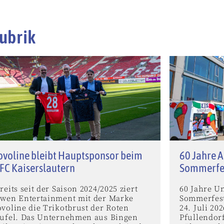
ubrik
voline bleibt Hauptsponsor beim
60 Jahre A
 FC Kaiserslautern
Sommerfe
reits seit der Saison 2024/2025 ziert
60 Jahre U
wen Entertainment mit der Marke
Sommerfest
voline die Trikotbrust der Roten
24. Juli 2
ufel. Das Unternehmen aus Bingen
Pfullendor