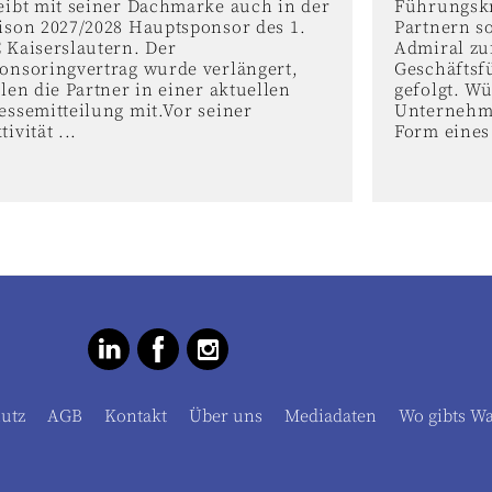
eibt mit seiner Dachmarke auch in der
Führungskr
ison 2027/2028 Hauptsponsor des 1.
Partnern s
 Kaiserslautern. Der
Admiral zu
onsoringvertrag wurde verlängert,
Geschäftsf
ilen die Partner in einer aktuellen
gefolgt. W
essemitteilung mit.Vor seiner
Unternehme
tivität ...
Form eines 
utz
AGB
Kontakt
Über uns
Mediadaten
Wo gibts W