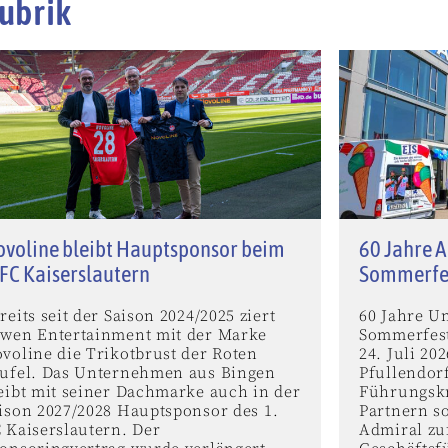
ubrik
voline bleibt Hauptsponsor beim
60 Jahre A
 FC Kaiserslautern
Sommerfe
reits seit der Saison 2024/2025 ziert
60 Jahre U
wen Entertainment mit der Marke
Sommerfest
voline die Trikotbrust der Roten
24. Juli 2
ufel. Das Unternehmen aus Bingen
Pfullendor
eibt mit seiner Dachmarke auch in der
Führungskr
ison 2027/2028 Hauptsponsor des 1.
Partnern s
 Kaiserslautern. Der
Admiral zu