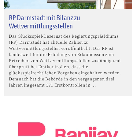
RP Darmstadt mit Bilanz zu
Wettvermittlungsstellen
Das Glücksspiel-Dezernat des Regierungspräsidiums
(RP) Darmstadt hat aktuelle Zahlen zu
Wettvermittlungsstellen veröffentlicht. Das RP ist
landesweit für die Erteilung von Erlaubnissen zum
Betreiben von Wettvermittlungsstellen zuständig und
überprüft bei Erstkontrollen, dass die
glücksspielrechtlichen Vorgaben eingehalten werden.
Demnach hat die Behörde in den vergangenen drei
Jahren insgesamt 371 Erstkontrollen in ...